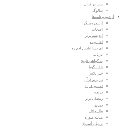
تدبر در قرآن
دیالوگ
آرشیو برنامه‌ها
آیات روشنگر
اصحاب
اندیشه برتر
اهل بیت
ای بسا ابلیس آدم رو
بازتاب
به گواهی تاریخ
تلفن گویا
خبر پلاس
در پرتو قرآن
تفسیر قرآن
دریچه
رمضان برتر
روزنه
مال حلال
مدینه منوره
نردبان آسمان