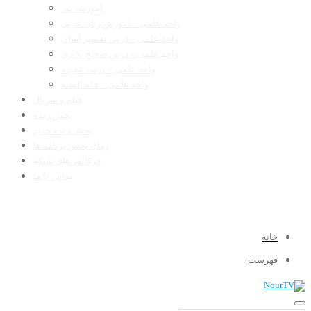
آموزش نور
واحد علمی – آموزش زبان عربی
واحد علمی – درس تفسیر آسان
واحد علمی – درس صحیح بخاری
واحد علمی – درس عقیده
واحد علمی – فقه السنه
فیلم و سریال
پخش زنده
پخش زنده جدید
زمان پخش برنامه ها
فرکانس‌های شبکه
تماس با ما
خانه
فهرست