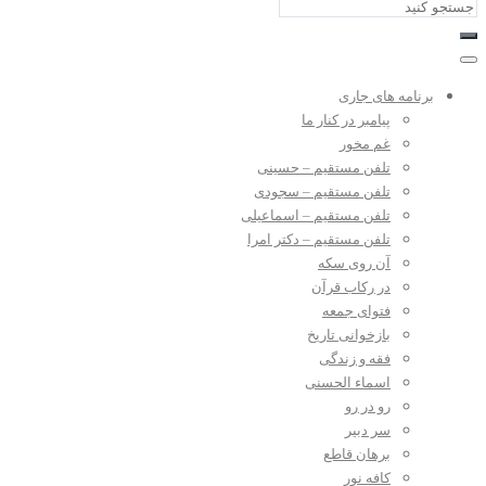
برنامه های جاری
پیامبر در کنار ما
غم مخور
تلفن مستقیم – حسینی
تلفن مستقیم – سجودی
تلفن مستقیم – اسماعیلی
تلفن مستقیم – دکتر امرا
آن روی سکه
در رکاب قرآن
فتوای جمعه
بازخوانی تاریخ
فقه و زندگی
اسماء الحسنی
رو در رو
سر دبیر
برهان قاطع
کافه نور