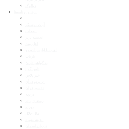
دیالوگ
آرشیو برنامه‌ها
آیات روشنگر
اصحاب
اندیشه برتر
اهل بیت
ای بسا ابلیس آدم رو
بازتاب
به گواهی تاریخ
تلفن گویا
خبر پلاس
در پرتو قرآن
تفسیر قرآن
دریچه
رمضان برتر
روزنه
مال حلال
مدینه منوره
نردبان آسمان