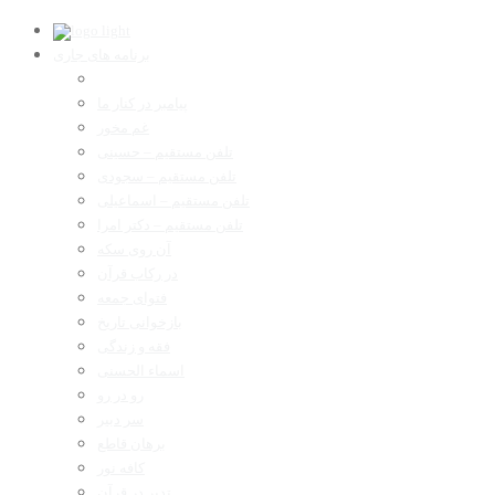
برنامه های جاری
پیامبر در کنار ما
غم مخور
تلفن مستقیم – حسینی
تلفن مستقیم – سجودی
تلفن مستقیم – اسماعیلی
تلفن مستقیم – دکتر امرا
آن روی سکه
در رکاب قرآن
فتوای جمعه
بازخوانی تاریخ
فقه و زندگی
اسماء الحسنی
رو در رو
سر دبیر
برهان قاطع
کافه نور
تدبر در قرآن