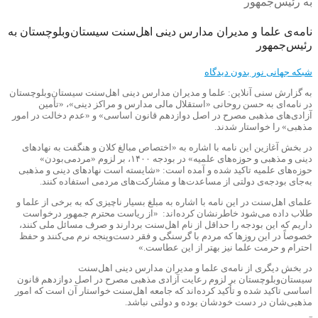
نامه‌ی علما و مدیران مدارس دینی اهل‌سنت سیستان‌وبلوچستان به
رئیس‌جمهور
شبکه جهانی نور
بدون دیدگاه
به گزارش سنی آنلاین: علما و مدیران مدارس دینی اهل‌سنت سیستان‌وبلوچستان
در نامه‌ای به حسن روحانی «استقلال مالی مدارس و مراکز دینی»، «تأمین
آزادی‌های مذهبی مصرح در اصل دوازدهم قانون اساسی» و «عدم دخالت در امور
مذهبی» را خواستار شدند.
در بخش آغازین این نامه با اشاره به «اختصاص مبالغ کلان و هنگفت به نهادهای
دینی و مذهبی و حوزه‌های علمیه» در بودجه ۱۴۰۰، بر لزوم «مردمی‌بودن»
حوزه‌های علمیه تاکید شده و آمده است: «شایسته است نهادهای دینی و مذهبی
به‌جای بودجه‌ی دولتی از مساعدت‌ها و مشارکت‌های مردمی استفاده کنند.
علمای اهل‌سنت در این نامه با اشاره به مبلغ بسیار ناچیزی که به برخی از علما و
طلاب داده می‌شود خاطرنشان کرده‌اند: «از ریاست محترم جمهور درخواست
داریم که این بودجه را حداقل از نام اهل‌سنت بردارند و صرف مسائل ملی کنند،
خصوصاً در این روزها که مردم با گرسنگی و فقر دست‌وپنجه نرم می‌کنند و حفظ
احترام و حرمت علما نیز بهتر از این عطاست.»
در بخش دیگری از نامه‌ی علما و مدیران مدارس دینی اهل‌سنت
سیستان‌وبلوچستان بر لزوم رعایت آزادی مذهبی مصرح در اصل دوازدهم قانون
اساسی تاکید شده و تأکید کرده‌اند که جامعه اهل‌سنت خواستار آن است که امور
مذهبی‌شان در دست خودشان بوده و دولتی نباشد.