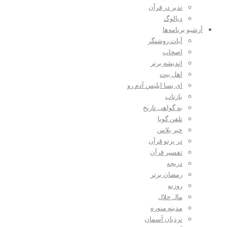
تدبر در قرآن
دیالوگ
آرشیو برنامه‌ها
آیات روشنگر
اصحاب
اندیشه برتر
اهل بیت
ای بسا ابلیس آدم رو
بازتاب
به گواهی تاریخ
تلفن گویا
خبر پلاس
در پرتو قرآن
تفسیر قرآن
دریچه
رمضان برتر
روزنه
مال حلال
مدینه منوره
نردبان آسمان