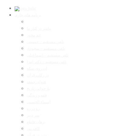
برنامه های جاری
پیامبر در کنار ما
غم مخور
تلفن مستقیم – حسینی
تلفن مستقیم – سجودی
تلفن مستقیم – اسماعیلی
تلفن مستقیم – دکتر امرا
آن روی سکه
در رکاب قرآن
فتوای جمعه
بازخوانی تاریخ
فقه و زندگی
اسماء الحسنی
رو در رو
سر دبیر
برهان قاطع
کافه نور
تدبر در قرآن