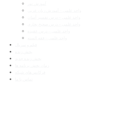
آموزش نور
واحد علمی – آموزش زبان عربی
واحد علمی – درس تفسیر آسان
واحد علمی – درس صحیح بخاری
واحد علمی – درس عقیده
واحد علمی – فقه السنه
فیلم و سریال
پخش زنده
پخش زنده جدید
زمان پخش برنامه ها
فرکانس‌های شبکه
تماس با ما