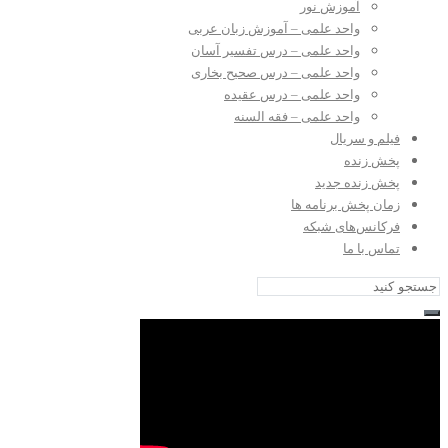
آموزش نور
واحد علمی – آموزش زبان عربی
واحد علمی – درس تفسیر آسان
واحد علمی – درس صحیح بخاری
واحد علمی – درس عقیده
واحد علمی – فقه السنه
فیلم و سریال
پخش زنده
پخش زنده جدید
زمان پخش برنامه ها
فرکانس‌های شبکه
تماس با ما