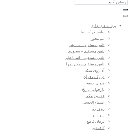
برنامه های جاری
پیامبر در کنار ما
غم مخور
تلفن مستقیم – حسینی
تلفن مستقیم – سجودی
تلفن مستقیم – اسماعیلی
تلفن مستقیم – دکتر امرا
آن روی سکه
در رکاب قرآن
فتوای جمعه
بازخوانی تاریخ
فقه و زندگی
اسماء الحسنی
رو در رو
سر دبیر
برهان قاطع
کافه نور