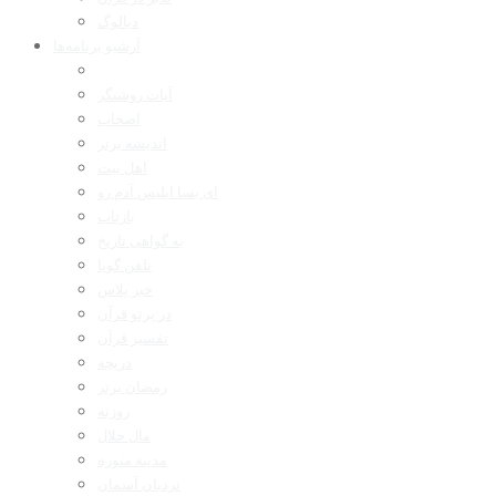
دیالوگ
آرشیو برنامه‌ها
آیات روشنگر
اصحاب
اندیشه برتر
اهل بیت
ای بسا ابلیس آدم رو
بازتاب
به گواهی تاریخ
تلفن گویا
خبر پلاس
در پرتو قرآن
تفسیر قرآن
دریچه
رمضان برتر
روزنه
مال حلال
مدینه منوره
نردبان آسمان