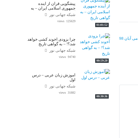
پیشگویی قرآن از آینده
جمهوری اسلامی ایران – به
گواهی تاریخ
شبکه جهانی نور
125629 views
01:01:52
آبان 98
چرا بزودی آخوند کشی خواهد
شد؟! – به گواهی تاریخ
شبکه جهانی نور
94740 views
00:59:20
آموزش زبان عربی – درس
اول
شبکه جهانی نور
31882 views
00:30:36