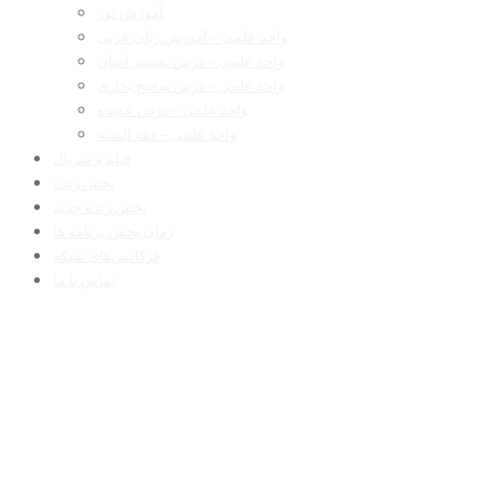
آموزش نور
واحد علمی – آموزش زبان عربی
واحد علمی – درس تفسیر آسان
واحد علمی – درس صحیح بخاری
واحد علمی – درس عقیده
واحد علمی – فقه السنه
فیلم و سریال
پخش زنده
پخش زنده جدید
زمان پخش برنامه ها
فرکانس‌های شبکه
تماس با ما