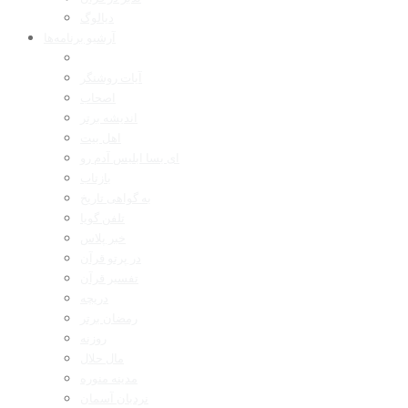
دیالوگ
آرشیو برنامه‌ها
آیات روشنگر
اصحاب
اندیشه برتر
اهل بیت
ای بسا ابلیس آدم رو
بازتاب
به گواهی تاریخ
تلفن گویا
خبر پلاس
در پرتو قرآن
تفسیر قرآن
دریچه
رمضان برتر
روزنه
مال حلال
مدینه منوره
نردبان آسمان