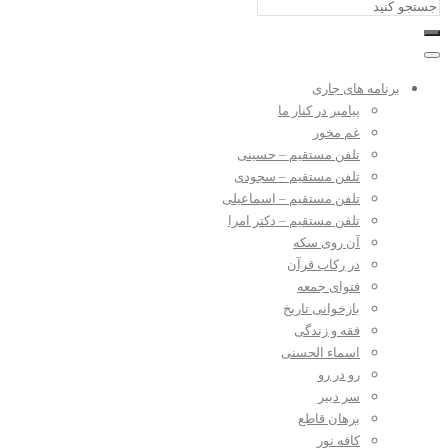
برنامه های جاری
پیامبر در کنار ما
غم مخور
تلفن مستقیم – حسینی
تلفن مستقیم – سجودی
تلفن مستقیم – اسماعیلی
تلفن مستقیم – دکتر امرا
آن روی سکه
در رکاب قرآن
فتوای جمعه
بازخوانی تاریخ
فقه و زندگی
اسماء الحسنی
رو در رو
سر دبیر
برهان قاطع
کافه نور