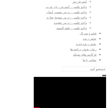
آموزش نور
واحد علمی – آموزش زبان عربی
واحد علمی – درس تفسیر آسان
واحد علمی – درس صحیح بخاری
واحد علمی – درس عقیده
واحد علمی – فقه السنه
فیلم و سریال
پخش زنده
پخش زنده جدید
زمان پخش برنامه ها
فرکانس‌های شبکه
تماس با ما