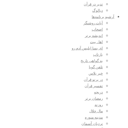
تدبر در قرآن
دیالوگ
آرشیو برنامه‌ها
آیات روشنگر
اصحاب
اندیشه برتر
اهل بیت
ای بسا ابلیس آدم رو
بازتاب
به گواهی تاریخ
تلفن گویا
خبر پلاس
در پرتو قرآن
تفسیر قرآن
دریچه
رمضان برتر
روزنه
مال حلال
مدینه منوره
نردبان آسمان