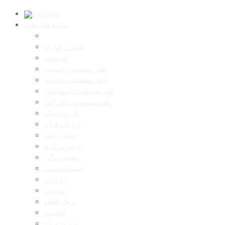
برنامه های جاری
پیامبر در کنار ما
غم مخور
تلفن مستقیم – حسینی
تلفن مستقیم – سجودی
تلفن مستقیم – اسماعیلی
تلفن مستقیم – دکتر امرا
آن روی سکه
در رکاب قرآن
فتوای جمعه
بازخوانی تاریخ
فقه و زندگی
اسماء الحسنی
رو در رو
سر دبیر
برهان قاطع
کافه نور
تدبر در قرآن