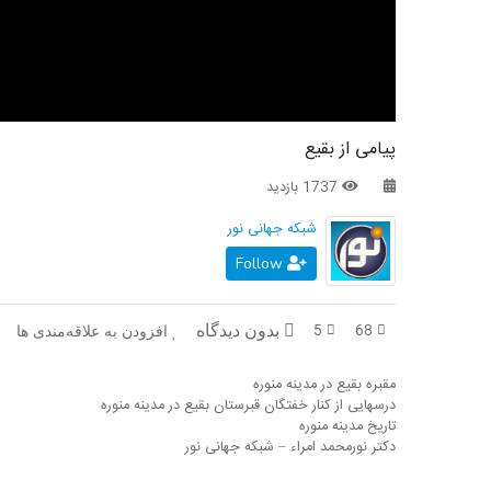
پیامی از بقیع
1737 بازدید
شبکه جهانی نور
Follow
5
68
بدون دیدگاه
افزودن به علاقه‌مندی ها
مقبره بقیع در مدینه منوره
درسهایی از کنار خفتگان قبرستان بقیع در مدینه منوره
تاریخ مدینه منوره
دکتر نورمحمد امراء – شبکه جهانی نور