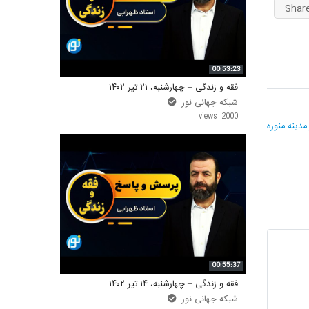
Shar
واحد علمی – درس تفسیر آسان
واحد علمی – درس صحیح بخاری
00:53:23
واحد علمی – درس عقیده
فقه و زندگی – چهارشنبه، ۲۱ تیر ۱۴۰۲
شبکه جهانی نور
N
واحد علمی – فقه السنه
2000 views
po
مدینه منوره
00:55:37
فقه و زندگی – چهارشنبه، ۱۴ تیر ۱۴۰۲
شبکه جهانی نور