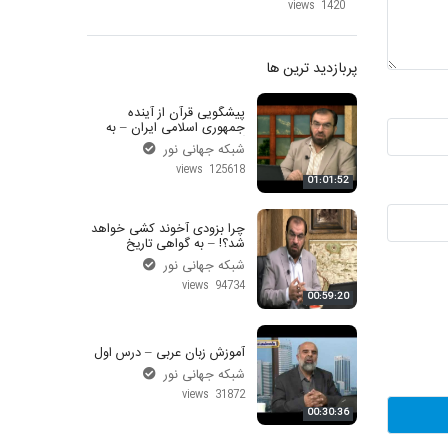
1420 views
پربازدید ترین ها
پیشگویی قرآن از آینده
جمهوری اسلامی ایران – به
گواهی تاریخ
شبکه جهانی نور
125618 views
01:01:52
چرا بزودی آخوند کشی خواهد
شد؟! – به گواهی تاریخ
شبکه جهانی نور
94734 views
00:59:20
آموزش زبان عربی – درس اول
شبکه جهانی نور
31872 views
00:30:36