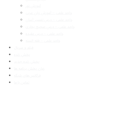
آموزش نور
واحد علمی – آموزش زبان عربی
واحد علمی – درس تفسیر آسان
واحد علمی – درس صحیح بخاری
واحد علمی – درس عقیده
واحد علمی – فقه السنه
فیلم و سریال
پخش زنده
پخش زنده جدید
زمان پخش برنامه ها
فرکانس‌های شبکه
تماس با ما