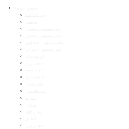
برنامه های جاری
پیامبر در کنار ما
غم مخور
تلفن مستقیم – حسینی
تلفن مستقیم – سجودی
تلفن مستقیم – اسماعیلی
تلفن مستقیم – دکتر امرا
آن روی سکه
در رکاب قرآن
فتوای جمعه
بازخوانی تاریخ
فقه و زندگی
اسماء الحسنی
رو در رو
سر دبیر
برهان قاطع
کافه نور
تدبر در قرآن