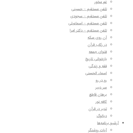
غم مخور
تلفن مستقیم – حسینی
تلفن مستقیم – سجودی
تلفن مستقیم – اسماعیلی
تلفن مستقیم – دکتر امرا
آن روی سکه
در رکاب قرآن
فتوای جمعه
بازخوانی تاریخ
فقه و زندگی
اسماء الحسنی
رو در رو
سر دبیر
برهان قاطع
کافه نور
تدبر در قرآن
دیالوگ
آرشیو برنامه‌ها
آیات روشنگر