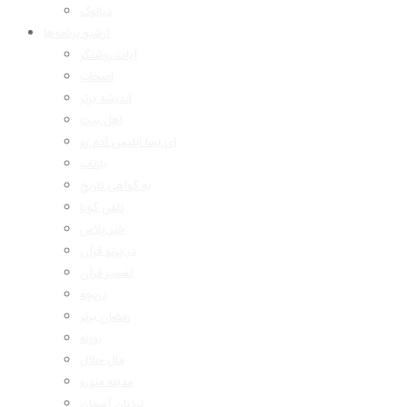
دیالوگ
آرشیو برنامه‌ها
آیات روشنگر
اصحاب
اندیشه برتر
اهل بیت
ای بسا ابلیس آدم رو
بازتاب
به گواهی تاریخ
تلفن گویا
خبر پلاس
در پرتو قرآن
تفسیر قرآن
دریچه
رمضان برتر
روزنه
مال حلال
مدینه منوره
نردبان آسمان