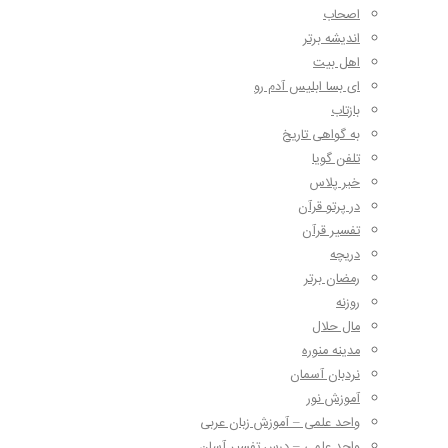
اصحاب
اندیشه برتر
اهل بیت
ای بسا ابلیس آدم رو
بازتاب
به گواهی تاریخ
تلفن گویا
خبر پلاس
در پرتو قرآن
تفسیر قرآن
دریچه
رمضان برتر
روزنه
مال حلال
مدینه منوره
نردبان آسمان
آموزش نور
واحد علمی – آموزش زبان عربی
واحد علمی – درس تفسیر آسان