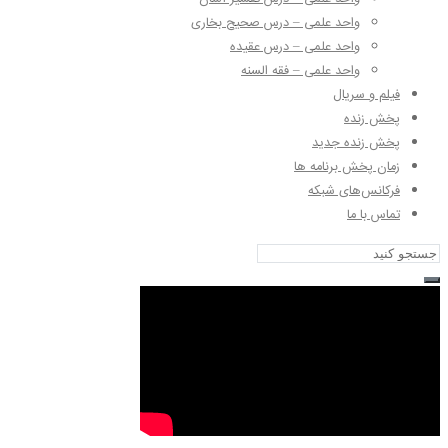
واحد علمی – درس صحیح بخاری
واحد علمی – درس عقیده
واحد علمی – فقه السنه
فیلم و سریال
پخش زنده
پخش زنده جدید
زمان پخش برنامه ها
فرکانس‌های شبکه
تماس با ما