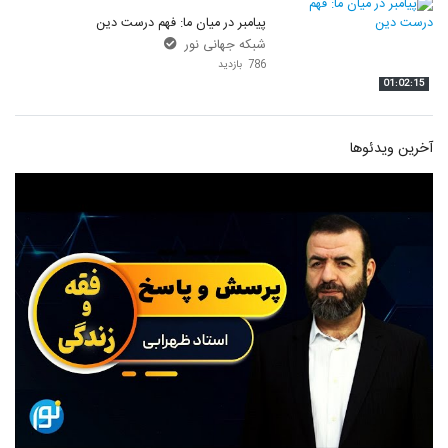
پیامبر در میان ما: فهم درست دین
شبکه جهانی نور
786 بازدید
01:02:15
آخرین ویدئوها