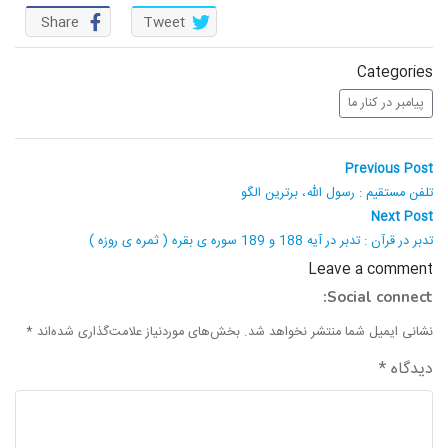
واحد علمی – درس تفسیر آسان
Share
Tweet
واحد علمی – درس صحیح بخاری
Categories
پیامبر در کنار ما
واحد علمی – درس عقیده
واحد علمی – فقه السنه
راهبری
Previous
Previous Post
post:
نوشته
تلفن مستقیم : رسول الله، برترین الگو
Next
Next Post
post:
تدبر در قرآن : تدبر در آیه 188 و 189 سوره ی بقره ( ثمره ی روزه )
Leave a comment
Social connect:
نشانی ایمیل شما منتشر نخواهد شد.
بخش‌های موردنیاز علامت‌گذاری شده‌اند
*
دیدگاه
*