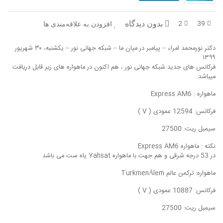
در پرتو قرآن
بازخوانی تاریخ
2
39
بدون دیدگاه
افزودن به علاقه‌مندی ها
تفسیر قرآن
فقه و زندگی
دکتر نورمحمد امراء – پیامبر در میان ما – شبکه جهانی نور – یکشنبه، ۳۰ شهریور
دریچه
اسماء الحسنی
۱۳۹۹
فرکانس های جدید شبکه جهانی نور ، هم اکنون در ماهواره های زیر قابل دریافت
رو در رو
رمضان برتر
میباشد:
ماهواره : Express AM6
روزنه
سر دبیر
فرکانس: 12594 عمودی ( V )
مال حلال
برهان قاطع
سیمبل ریت: 27500
کافه نور
مدینه منوره
نکته : ماهواره Express AM6
در 53 درجه شرقی و هم جهت با ماهواره Yahsat یاه ست می باشد
تدبر در قرآن
نردبان آسمان
ماهواره: ترکمن عالم TurkmenÄlem
دیالوگ
آموزش نور
فرکانس: 10887 عمودی ( V )
سیمبل ریت: 27500
واحد علمی – آموزش زبان عربی