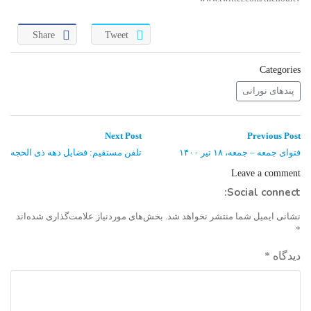
واحد علمی – درس تفسیر آسان
Share
Tweet
واحد علمی – درس صحیح بخاری
Categories
واحد علمی – درس عقیده
پندهای نورانی
واحد علمی – فقه السنه
راهبری
Next
Previous
Next Post
Previous Post
post:
post:
نوشته
فتوای جمعه – جمعه، ۱۸ تیر ۱۴۰۰
تلفن مستقیم: فضایل دهه ذی الحجه
Leave a comment
Social connect:
نشانی ایمیل شما منتشر نخواهد شد.
بخش‌های موردنیاز علامت‌گذاری شده‌اند
*
دیدگاه
*