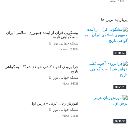
1429 views
پربازدید ترین ها
پیشگویی قرآن از آینده جمهوری اسلامی ایران
– به گواهی تاریخ
شبکه جهانی نور
125624 views
01:01:52
چرا بزودی آخوند کشی خواهد شد؟! – به گواهی
تاریخ
شبکه جهانی نور
94738 views
00:59:20
آموزش زبان عربی – درس اول
شبکه جهانی نور
31881 views
00:30:36