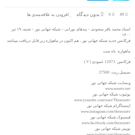
در پرتو قرآن
بازخوانی تاریخ
بدون دیدگاه
افزودن به علاقه‌مندی ها
6
89
تفسیر قرآن
فقه و زندگی
استاد محمد باقر سجودی – پندهای نورانی – شبکه جهانی نور – شنبه، ۱۹ تیر
دریچه
اسماء الحسنی
۱۴۰۰
فرکانس جدید شبکه جهانی نور ، هم اکنون در ماهواره زیر قابل دریافت میباشد
رو در رو
رمضان برتر
ماهواره: یاه ست
روزنه
سر دبیر
فرکانس: 12073 عمودی ( V )
سیمبل ریت: 27500
مال حلال
برهان قاطع
وبسایت شبکه جهانی نور
کافه نور
مدینه منوره
www.nourtv.net
یوتیوب شبکه جهانی نور
www.youtube.com/user/Thenourtv
تدبر در قرآن
نردبان آسمان
اینستاگرام شبکه جهانی نور
www.instagram.com/thenourtv
دیالوگ
آموزش نور
فیسبوک شبکه جهانی نور
www.facebook.com/thenourtv
واحد علمی – آموزش زبان عربی
توییتر شبکه جهانی نور
www.twitter.com/thenourtv