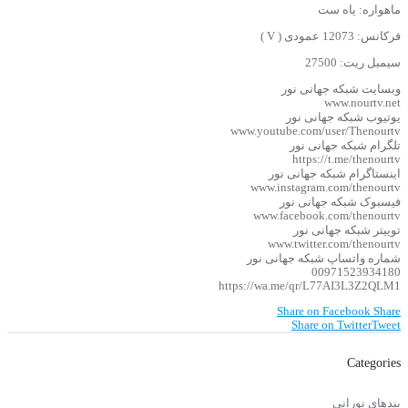
ماهواره: یاه ست
فرکانس: 12073 عمودی ( V )
سیمبل ریت: 27500
وبسایت شبکه جهانی نور
www.nourtv.net
یوتیوب شبکه جهانی نور
www.youtube.com/user/Thenourtv
تلگرام شبکه جهانی نور
https://t.me/thenourtv
اینستاگرام شبکه جهانی نور
www.instagram.com/thenourtv
فیسبوک شبکه جهانی نور
www.facebook.com/thenourtv
توییتر شبکه جهانی نور
www.twitter.com/thenourtv
شماره واتساپ شبکه جهانی نور
00971523934180
https://wa.me/qr/L77AI3L3Z2QLM1
Share on Facebook
Share
Share on Twitter
Tweet
Categories
پندهای نورانی