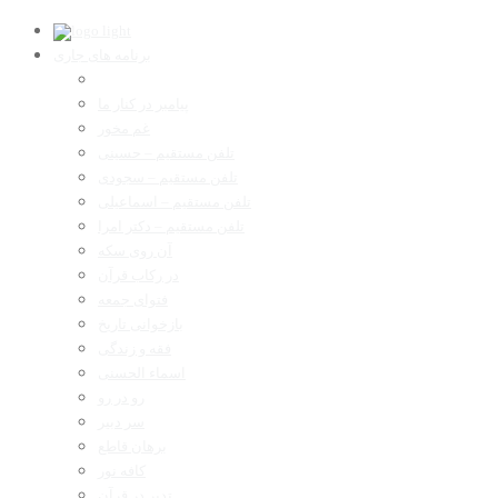
برنامه های جاری
پیامبر در کنار ما
غم مخور
تلفن مستقیم – حسینی
تلفن مستقیم – سجودی
تلفن مستقیم – اسماعیلی
تلفن مستقیم – دکتر امرا
آن روی سکه
در رکاب قرآن
فتوای جمعه
بازخوانی تاریخ
فقه و زندگی
اسماء الحسنی
رو در رو
سر دبیر
برهان قاطع
کافه نور
تدبر در قرآن