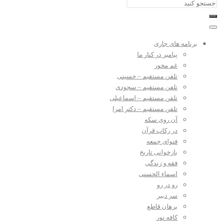
برنامه های جاری
پیامبر در کنار ما
غم مخور
تلفن مستقیم – حسینی
تلفن مستقیم – سجودی
تلفن مستقیم – اسماعیلی
تلفن مستقیم – دکتر امرا
آن روی سکه
در رکاب قرآن
فتوای جمعه
بازخوانی تاریخ
فقه و زندگی
اسماء الحسنی
رو در رو
سر دبیر
برهان قاطع
کافه نور