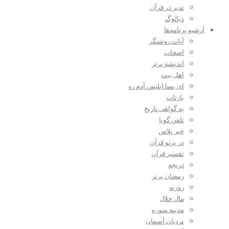
تدبر در قرآن
دیالوگ
آرشیو برنامه‌ها
آیات روشنگر
اصحاب
اندیشه برتر
اهل بیت
ای بسا ابلیس آدم رو
بازتاب
به گواهی تاریخ
تلفن گویا
خبر پلاس
در پرتو قرآن
تفسیر قرآن
دریچه
رمضان برتر
روزنه
مال حلال
مدینه منوره
نردبان آسمان