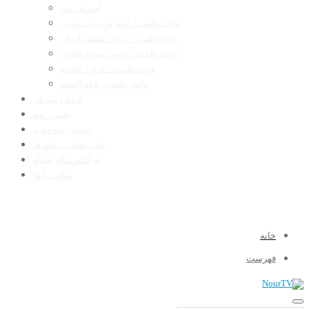
آموزش نور
واحد علمی – آموزش زبان عربی
واحد علمی – درس تفسیر آسان
واحد علمی – درس صحیح بخاری
واحد علمی – درس عقیده
واحد علمی – فقه السنه
فیلم و سریال
پخش زنده
پخش زنده جدید
زمان پخش برنامه ها
فرکانس‌های شبکه
تماس با ما
خانه
فهرست