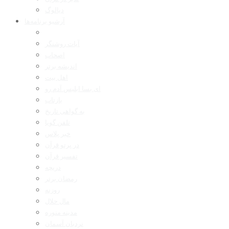
دیالوگ
آرشیو برنامه‌ها
آیات روشنگر
اصحاب
اندیشه برتر
اهل بیت
ای بسا ابلیس آدم رو
بازتاب
به گواهی تاریخ
تلفن گویا
خبر پلاس
در پرتو قرآن
تفسیر قرآن
دریچه
رمضان برتر
روزنه
مال حلال
مدینه منوره
نردبان آسمان