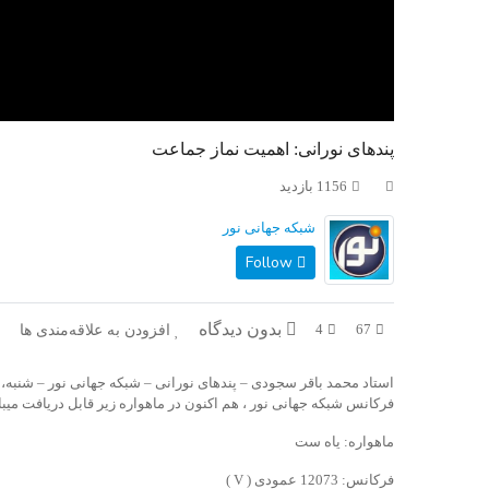
پندهای نورانی: اهمیت نماز جماعت
1156 بازدید
شبکه جهانی نور
Follow
بدون دیدگاه
افزودن به علاقه‌مندی ها
4
67
استاد محمد باقر سجودی – پندهای نورانی – شبکه جهانی نور – شنبه، ۲۷ آذر ۱۴۰۰
فرکانس شبکه جهانی نور ، هم اکنون در ماهواره زیر قابل دریافت میب
ماهواره: یاه ست
فرکانس: 12073 عمودی ( V )