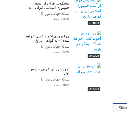
پیشگویی قرآن از آینده
واحد علمی – درس تفسیر آسان
جمهوری اسلامی ایران – به
گواهی تاریخ
شبکه جهانی نور
واحد علمی – درس صحیح بخاری
125625 views
01:01:52
واحد علمی – درس عقیده
چرا بزودی آخوند کشی خواهد
شد؟! – به گواهی تاریخ
واحد علمی – فقه السنه
شبکه جهانی نور
94738 views
00:59:20
آموزش زبان عربی – درس
اول
شبکه جهانی نور
31881 views
00:30:36
Shar