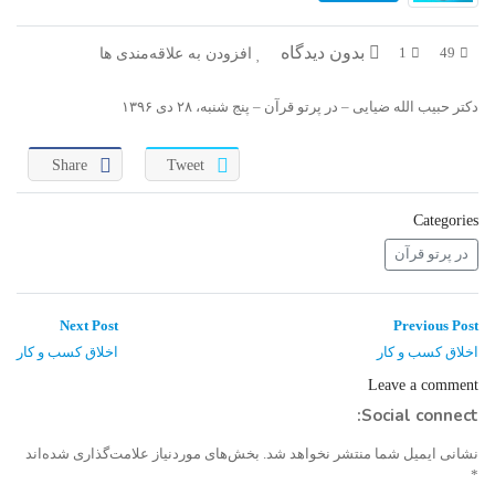
در پرتو قرآن
بازخوانی تاریخ
بدون دیدگاه
افزودن به علاقه‌مندی ها
1
49
تفسیر قرآن
فقه و زندگی
دکتر حبیب الله ضیایی – در پرتو قرآن – پنج شنبه، ۲۸ دی ۱۳۹۶
دریچه
اسماء الحسنی
Share
Tweet
رو در رو
رمضان برتر
روزنه
سر دبیر
Categories
در پرتو قرآن
مال حلال
برهان قاطع
کافه نور
مدینه منوره
راهبری
Next
Previous
Next Post
Previous Post
post:
post:
نوشته
اخلاق کسب و کار
اخلاق کسب و کار
تدبر در قرآن
نردبان آسمان
Leave a comment
Social connect:
دیالوگ
آموزش نور
نشانی ایمیل شما منتشر نخواهد شد.
بخش‌های موردنیاز علامت‌گذاری شده‌اند
واحد علمی – آموزش زبان عربی
*