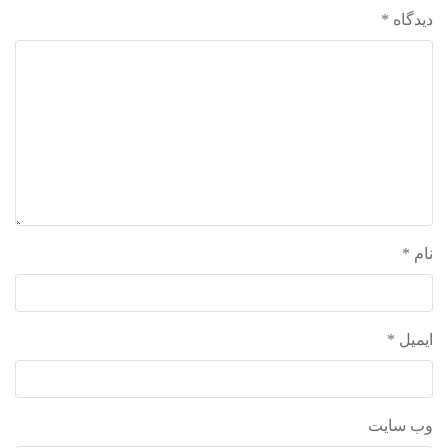
دیدگاه
*
واحد علمی – درس تفسیر آسان
واحد علمی – درس صحیح بخاری
واحد علمی – درس عقیده
واحد علمی – فقه السنه
نام
*
ایمیل
*
وب‌ سایت