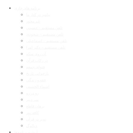
برنامه های جاری
پیامبر در کنار ما
غم مخور
تلفن مستقیم – حسینی
تلفن مستقیم – سجودی
تلفن مستقیم – اسماعیلی
تلفن مستقیم – دکتر امرا
آن روی سکه
در رکاب قرآن
فتوای جمعه
بازخوانی تاریخ
فقه و زندگی
اسماء الحسنی
رو در رو
سر دبیر
برهان قاطع
کافه نور
تدبر در قرآن
دیالوگ
آرشیو برنامه‌ها