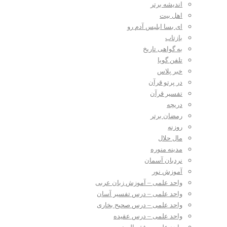
اندیشه برتر
اهل بیت
ای بسا ابلیس آدم رو
بازتاب
به گواهی تاریخ
تلفن گویا
خبر پلاس
در پرتو قرآن
تفسیر قرآن
دریچه
رمضان برتر
روزنه
مال حلال
مدینه منوره
نردبان آسمان
آموزش نور
واحد علمی – آموزش زبان عربی
واحد علمی – درس تفسیر آسان
واحد علمی – درس صحیح بخاری
واحد علمی – درس عقیده