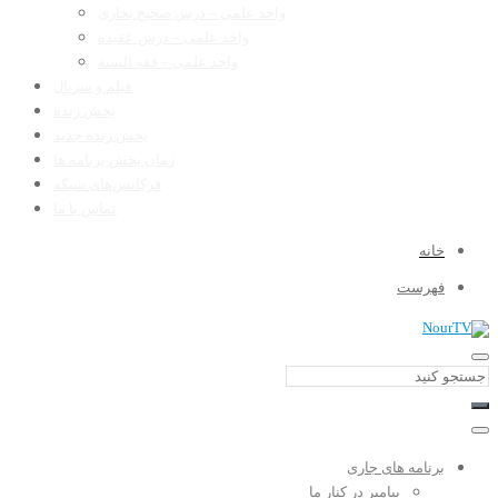
واحد علمی – درس صحیح بخاری
واحد علمی – درس عقیده
واحد علمی – فقه السنه
فیلم و سریال
پخش زنده
پخش زنده جدید
زمان پخش برنامه ها
فرکانس‌های شبکه
تماس با ما
خانه
فهرست
برنامه های جاری
پیامبر در کنار ما