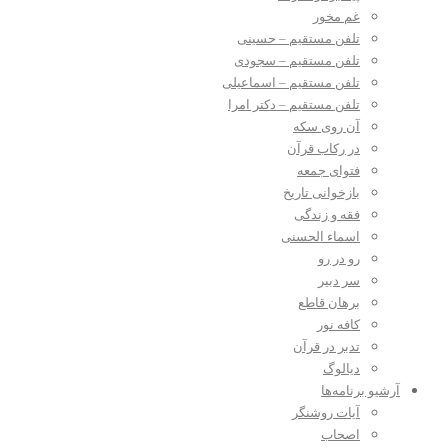
غم مخور
تلفن مستقیم – حسینی
تلفن مستقیم – سجودی
تلفن مستقیم – اسماعیلی
تلفن مستقیم – دکتر امرا
آن روی سکه
در رکاب قرآن
فتوای جمعه
بازخوانی تاریخ
فقه و زندگی
اسماء الحسنی
رو در رو
سر دبیر
برهان قاطع
کافه نور
تدبر در قرآن
دیالوگ
آرشیو برنامه‌ها
آیات روشنگر
اصحاب