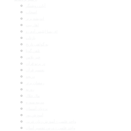
آیات روشنگر
اصحاب
اندیشه برتر
اهل بیت
ای بسا ابلیس آدم رو
بازتاب
به گواهی تاریخ
تلفن گویا
خبر پلاس
در پرتو قرآن
تفسیر قرآن
دریچه
رمضان برتر
روزنه
مال حلال
مدینه منوره
نردبان آسمان
آموزش نور
واحد علمی – آموزش زبان عربی
واحد علمی – درس تفسیر آسان