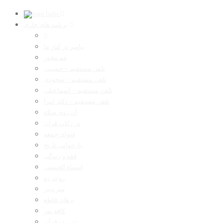
برنامه های جاری
پیامبر در کنار ما
غم مخور
تلفن مستقیم – حسینی
تلفن مستقیم – سجودی
تلفن مستقیم – اسماعیلی
تلفن مستقیم – دکتر امرا
آن روی سکه
در رکاب قرآن
فتوای جمعه
بازخوانی تاریخ
فقه و زندگی
اسماء الحسنی
رو در رو
سر دبیر
برهان قاطع
کافه نور
تدبر در قرآن