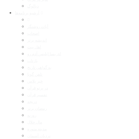
دیالوگ
آرشیو برنامه‌ها
آیات روشنگر
اصحاب
اندیشه برتر
اهل بیت
ای بسا ابلیس آدم رو
بازتاب
به گواهی تاریخ
تلفن گویا
خبر پلاس
در پرتو قرآن
تفسیر قرآن
دریچه
رمضان برتر
روزنه
مال حلال
مدینه منوره
نردبان آسمان