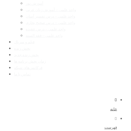
آموزش نور
واحد علمی – آموزش زبان عربی
واحد علمی – درس تفسیر آسان
واحد علمی – درس صحیح بخاری
واحد علمی – درس عقیده
واحد علمی – فقه السنه
فیلم و سریال
پخش زنده
پخش زنده جدید
زمان پخش برنامه ها
فرکانس‌های شبکه
تماس با ما
خانه
فهرست