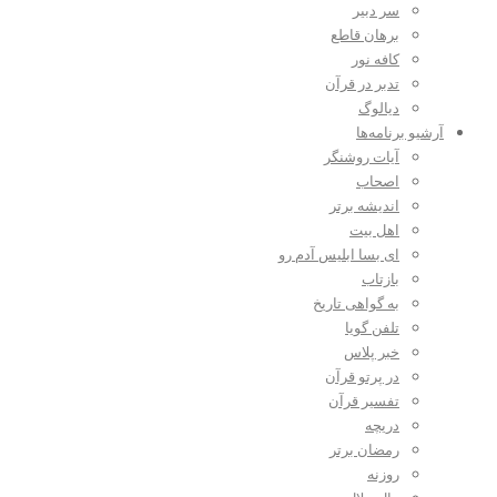
سر دبیر
برهان قاطع
کافه نور
تدبر در قرآن
دیالوگ
آرشیو برنامه‌ها
آیات روشنگر
اصحاب
اندیشه برتر
اهل بیت
ای بسا ابلیس آدم رو
بازتاب
به گواهی تاریخ
تلفن گویا
خبر پلاس
در پرتو قرآن
تفسیر قرآن
دریچه
رمضان برتر
روزنه