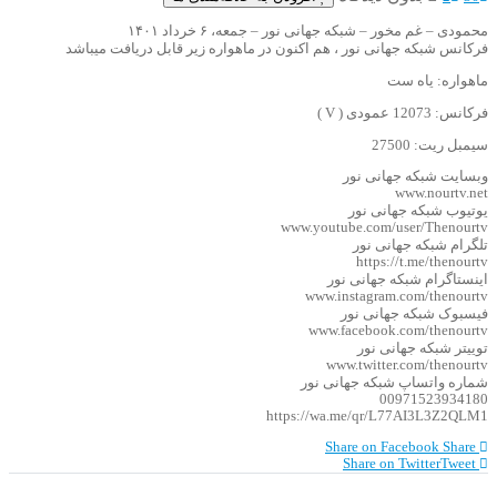
محمودی – غم مخور – شبکه جهانی نور – جمعه، ۶ خرداد ۱۴۰۱
فرکانس شبکه جهانی نور ، هم اکنون در ماهواره زیر قابل دریافت میباشد
ماهواره: یاه ست
فرکانس: 12073 عمودی ( V )
سیمبل ریت: 27500
وبسایت شبکه جهانی نور
www.nourtv.net
یوتیوب شبکه جهانی نور
www.youtube.com/user/Thenourtv
تلگرام شبکه جهانی نور
https://t.me/thenourtv
اینستاگرام شبکه جهانی نور
www.instagram.com/thenourtv
فیسبوک شبکه جهانی نور
www.facebook.com/thenourtv
توییتر شبکه جهانی نور
www.twitter.com/thenourtv
شماره واتساپ شبکه جهانی نور
00971523934180
https://wa.me/qr/L77AI3L3Z2QLM1
Share on Facebook
Share
Share on Twitter
Tweet