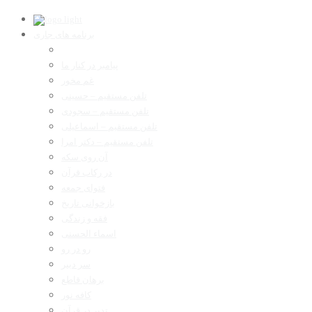
برنامه های جاری
پیامبر در کنار ما
غم مخور
تلفن مستقیم – حسینی
تلفن مستقیم – سجودی
تلفن مستقیم – اسماعیلی
تلفن مستقیم – دکتر امرا
آن روی سکه
در رکاب قرآن
فتوای جمعه
بازخوانی تاریخ
فقه و زندگی
اسماء الحسنی
رو در رو
سر دبیر
برهان قاطع
کافه نور
تدبر در قرآن