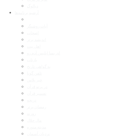
دیالوگ
آرشیو برنامه‌ها
آیات روشنگر
اصحاب
اندیشه برتر
اهل بیت
ای بسا ابلیس آدم رو
بازتاب
به گواهی تاریخ
تلفن گویا
خبر پلاس
در پرتو قرآن
تفسیر قرآن
دریچه
رمضان برتر
روزنه
مال حلال
مدینه منوره
نردبان آسمان