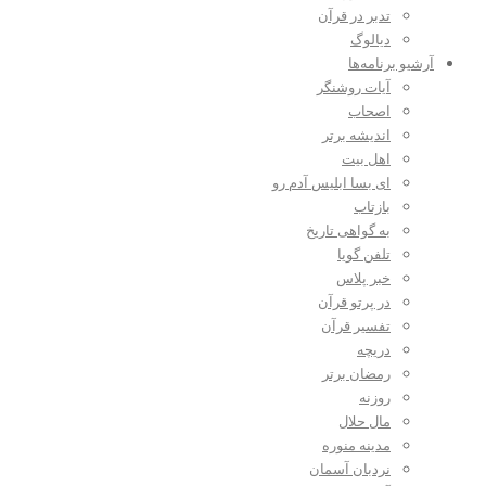
تدبر در قرآن
دیالوگ
آرشیو برنامه‌ها
آیات روشنگر
اصحاب
اندیشه برتر
اهل بیت
ای بسا ابلیس آدم رو
بازتاب
به گواهی تاریخ
تلفن گویا
خبر پلاس
در پرتو قرآن
تفسیر قرآن
دریچه
رمضان برتر
روزنه
مال حلال
مدینه منوره
نردبان آسمان