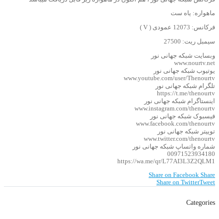
ماهواره: یاه ست
فرکانس: 12073 عمودی ( V )
سیمبل ریت: 27500
وبسایت شبکه جهانی نور
www.nourtv.net
یوتیوب شبکه جهانی نور
www.youtube.com/user/Thenourtv
تلگرام شبکه جهانی نور
https://t.me/thenourtv
اینستاگرام شبکه جهانی نور
www.instagram.com/thenourtv
فیسبوک شبکه جهانی نور
www.facebook.com/thenourtv
توییتر شبکه جهانی نور
www.twitter.com/thenourtv
شماره واتساپ شبکه جهانی نور
00971523934180
https://wa.me/qr/L77AI3L3Z2QLM1
Share on Facebook
Share
Share on Twitter
Tweet
Categories