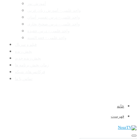
آموزش نور
واحد علمی – آموزش زبان عربی
واحد علمی – درس تفسیر آسان
واحد علمی – درس صحیح بخاری
واحد علمی – درس عقیده
واحد علمی – فقه السنه
فیلم و سریال
پخش زنده
پخش زنده جدید
زمان پخش برنامه ها
فرکانس‌های شبکه
تماس با ما
خانه
فهرست