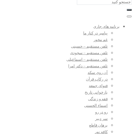
برنامه های جاری
پیامبر در کنار ما
غم مخور
تلفن مستقیم – حسینی
تلفن مستقیم – سجودی
تلفن مستقیم – اسماعیلی
تلفن مستقیم – دکتر امرا
آن روی سکه
در رکاب قرآن
فتوای جمعه
بازخوانی تاریخ
فقه و زندگی
اسماء الحسنی
رو در رو
سر دبیر
برهان قاطع
کافه نور