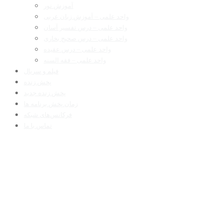
آموزش نور
واحد علمی – آموزش زبان عربی
واحد علمی – درس تفسیر آسان
واحد علمی – درس صحیح بخاری
واحد علمی – درس عقیده
واحد علمی – فقه السنه
فیلم و سریال
پخش زنده
پخش زنده جدید
زمان پخش برنامه ها
فرکانس‌های شبکه
تماس با ما