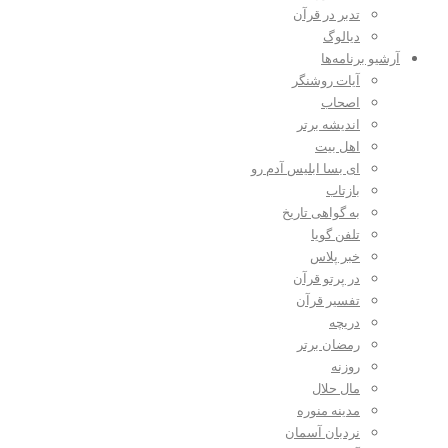
تدبر در قرآن
دیالوگ
آرشیو برنامه‌ها
آیات روشنگر
اصحاب
اندیشه برتر
اهل بیت
ای بسا ابلیس آدم رو
بازتاب
به گواهی تاریخ
تلفن گویا
خبر پلاس
در پرتو قرآن
تفسیر قرآن
دریچه
رمضان برتر
روزنه
مال حلال
مدینه منوره
نردبان آسمان