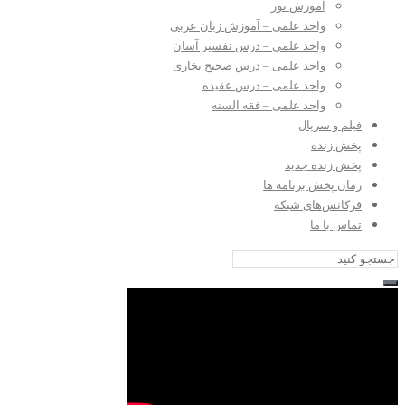
آموزش نور
واحد علمی – آموزش زبان عربی
واحد علمی – درس تفسیر آسان
واحد علمی – درس صحیح بخاری
واحد علمی – درس عقیده
واحد علمی – فقه السنه
فیلم و سریال
پخش زنده
پخش زنده جدید
زمان پخش برنامه ها
فرکانس‌های شبکه
تماس با ما