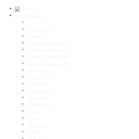
برنامه های جاری
پیامبر در کنار ما
غم مخور
تلفن مستقیم – حسینی
تلفن مستقیم – سجودی
تلفن مستقیم – اسماعیلی
تلفن مستقیم – دکتر امرا
آن روی سکه
در رکاب قرآن
فتوای جمعه
بازخوانی تاریخ
فقه و زندگی
اسماء الحسنی
رو در رو
سر دبیر
برهان قاطع
کافه نور
تدبر در قرآن