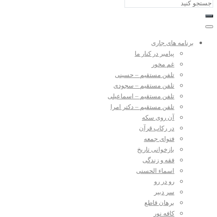
برنامه های جاری
پیامبر در کنار ما
غم مخور
تلفن مستقیم – حسینی
تلفن مستقیم – سجودی
تلفن مستقیم – اسماعیلی
تلفن مستقیم – دکتر امرا
آن روی سکه
در رکاب قرآن
فتوای جمعه
بازخوانی تاریخ
فقه و زندگی
اسماء الحسنی
رو در رو
سر دبیر
برهان قاطع
کافه نور