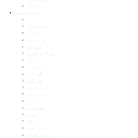
دیالوگ
آرشیو برنامه‌ها
آیات روشنگر
اصحاب
اندیشه برتر
اهل بیت
ای بسا ابلیس آدم رو
بازتاب
به گواهی تاریخ
تلفن گویا
خبر پلاس
در پرتو قرآن
تفسیر قرآن
دریچه
رمضان برتر
روزنه
مال حلال
مدینه منوره
نردبان آسمان