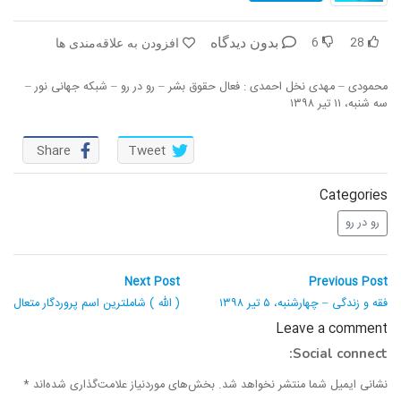
6
28
بدون دیدگاه
افزودن به علاقه‌مندی ها
محمودی – مهدی نخل احمدی : فعال حقوق بشر – رو در رو – شبکه جهانی نور –
سه شنبه، ۱۱ تیر ۱۳۹۸
Share
Tweet
Categories
رو در رو
راهبری
Next
Previous
Next Post
Previous Post
post:
post:
نوشته
فقه و زندگی – چهارشنبه، ۵ تیر ۱۳۹۸
( الله ) شاملترین اسم پروردگار متعال
Leave a comment
Social connect:
نشانی ایمیل شما منتشر نخواهد شد.
بخش‌های موردنیاز علامت‌گذاری شده‌اند
*