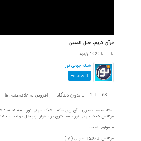
قرآن کریم، حبل المتین
1022 بازدید
شبکه جهانی نور
Follow
2
68
بدون دیدگاه
افزودن به علاقه‌مندی ها
استاد محمد انصاری – آن روی سکه – شبکه جهانی نور – سه شنبه، ۸ شهریور ۱۴۰۱
فرکانس شبکه جهانی نور ، هم اکنون در ماهواره زیر قابل دریافت میباشد
ماهواره: یاه ست
فرکانس: 12073 عمودی ( V )