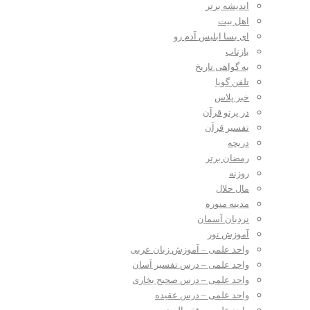
اندیشه برتر
اهل بیت
ای بسا ابلیس آدم رو
بازتاب
به گواهی تاریخ
تلفن گویا
خبر پلاس
در پرتو قرآن
تفسیر قرآن
دریچه
رمضان برتر
روزنه
مال حلال
مدینه منوره
نردبان آسمان
آموزش نور
واحد علمی – آموزش زبان عربی
واحد علمی – درس تفسیر آسان
واحد علمی – درس صحیح بخاری
واحد علمی – درس عقیده