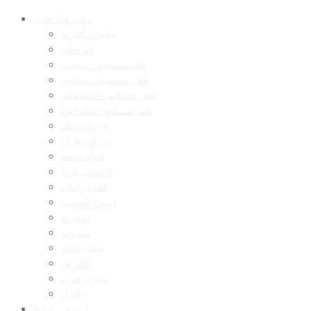
برنامه های جاری
پیامبر در کنار ما
غم مخور
تلفن مستقیم – حسینی
تلفن مستقیم – سجودی
تلفن مستقیم – اسماعیلی
تلفن مستقیم – دکتر امرا
آن روی سکه
در رکاب قرآن
فتوای جمعه
بازخوانی تاریخ
فقه و زندگی
اسماء الحسنی
رو در رو
سر دبیر
برهان قاطع
کافه نور
تدبر در قرآن
دیالوگ
آرشیو برنامه‌ها