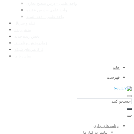
واحد علمی – درس صحیح بخاری
واحد علمی – درس عقیده
واحد علمی – فقه السنه
فیلم و سریال
پخش زنده
پخش زنده جدید
زمان پخش برنامه ها
فرکانس‌های شبکه
تماس با ما
خانه
فهرست
برنامه های جاری
پیامبر در کنار ما