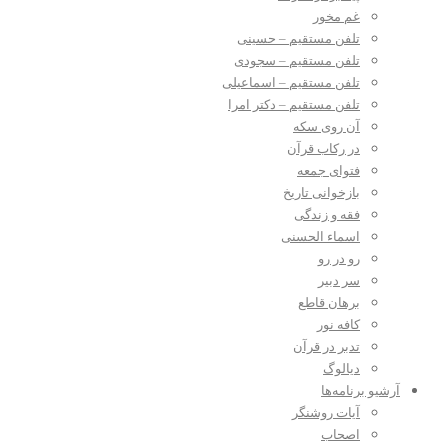
غم مخور
تلفن مستقیم – حسینی
تلفن مستقیم – سجودی
تلفن مستقیم – اسماعیلی
تلفن مستقیم – دکتر امرا
آن روی سکه
در رکاب قرآن
فتوای جمعه
بازخوانی تاریخ
فقه و زندگی
اسماء الحسنی
رو در رو
سر دبیر
برهان قاطع
کافه نور
تدبر در قرآن
دیالوگ
آرشیو برنامه‌ها
آیات روشنگر
اصحاب