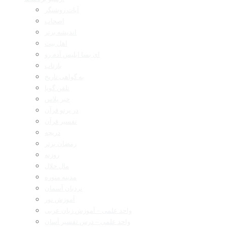
آیات روشنگر
اصحاب
اندیشه برتر
اهل بیت
ای بسا ابلیس آدم رو
بازتاب
به گواهی تاریخ
تلفن گویا
خبر پلاس
در پرتو قرآن
تفسیر قرآن
دریچه
رمضان برتر
روزنه
مال حلال
مدینه منوره
نردبان آسمان
آموزش نور
واحد علمی – آموزش زبان عربی
واحد علمی – درس تفسیر آسان