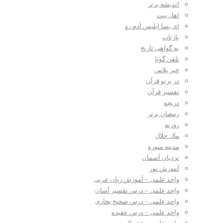
اندیشه برتر
اهل بیت
ای بسا ابلیس آدم رو
بازتاب
به گواهی تاریخ
تلفن گویا
خبر پلاس
در پرتو قرآن
تفسیر قرآن
دریچه
رمضان برتر
روزنه
مال حلال
مدینه منوره
نردبان آسمان
آموزش نور
واحد علمی – آموزش زبان عربی
واحد علمی – درس تفسیر آسان
واحد علمی – درس صحیح بخاری
واحد علمی – درس عقیده