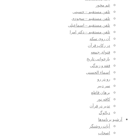
غم مخور
تلفن مستقیم – حسینی
تلفن مستقیم – سجودی
تلفن مستقیم – اسماعیلی
تلفن مستقیم – دکتر امرا
آن روی سکه
در رکاب قرآن
فتوای جمعه
بازخوانی تاریخ
فقه و زندگی
اسماء الحسنی
رو در رو
سر دبیر
برهان قاطع
کافه نور
تدبر در قرآن
دیالوگ
آرشیو برنامه‌ها
آیات روشنگر
اصحاب