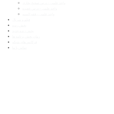
واحد علمی – درس صحیح بخاری
واحد علمی – درس عقیده
واحد علمی – فقه السنه
فیلم و سریال
پخش زنده
پخش زنده جدید
زمان پخش برنامه ها
فرکانس‌های شبکه
تماس با ما