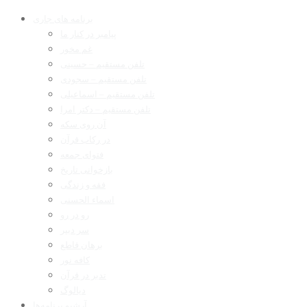
برنامه های جاری
پیامبر در کنار ما
غم مخور
تلفن مستقیم – حسینی
تلفن مستقیم – سجودی
تلفن مستقیم – اسماعیلی
تلفن مستقیم – دکتر امرا
آن روی سکه
در رکاب قرآن
فتوای جمعه
بازخوانی تاریخ
فقه و زندگی
اسماء الحسنی
رو در رو
سر دبیر
برهان قاطع
کافه نور
تدبر در قرآن
دیالوگ
آرشیو برنامه‌ها