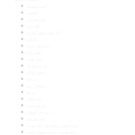
آیات روشنگر
اصحاب
اندیشه برتر
اهل بیت
ای بسا ابلیس آدم رو
بازتاب
به گواهی تاریخ
تلفن گویا
خبر پلاس
در پرتو قرآن
تفسیر قرآن
دریچه
رمضان برتر
روزنه
مال حلال
مدینه منوره
نردبان آسمان
آموزش نور
واحد علمی – آموزش زبان عربی
واحد علمی – درس تفسیر آسان