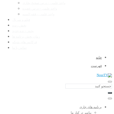
واحد علمی – درس صحیح بخاری
واحد علمی – درس عقیده
واحد علمی – فقه السنه
فیلم و سریال
پخش زنده
پخش زنده جدید
زمان پخش برنامه ها
فرکانس‌های شبکه
تماس با ما
خانه
فهرست
برنامه های جاری
پیامبر در کنار ما