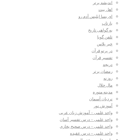
اندیشه برتر
اهل بیت
ای بسا ابلیس آدم رو
بازتاب
به گواهی تاریخ
تلفن گویا
خبر پلاس
در پرتو قرآن
تفسیر قرآن
دریچه
رمضان برتر
روزنه
مال حلال
مدینه منوره
نردبان آسمان
آموزش نور
واحد علمی – آموزش زبان عربی
واحد علمی – درس تفسیر آسان
واحد علمی – درس صحیح بخاری
واحد علمی – درس عقیده