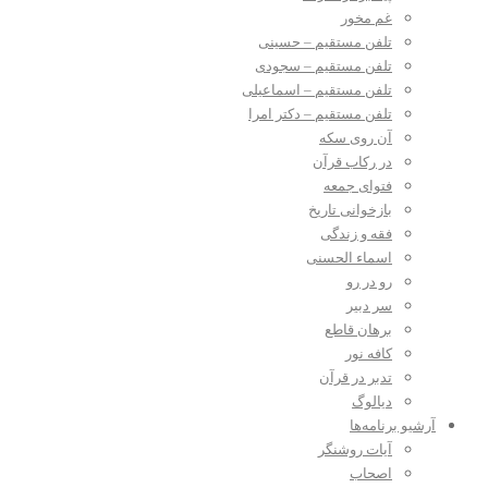
غم مخور
تلفن مستقیم – حسینی
تلفن مستقیم – سجودی
تلفن مستقیم – اسماعیلی
تلفن مستقیم – دکتر امرا
آن روی سکه
در رکاب قرآن
فتوای جمعه
بازخوانی تاریخ
فقه و زندگی
اسماء الحسنی
رو در رو
سر دبیر
برهان قاطع
کافه نور
تدبر در قرآن
دیالوگ
آرشیو برنامه‌ها
آیات روشنگر
اصحاب