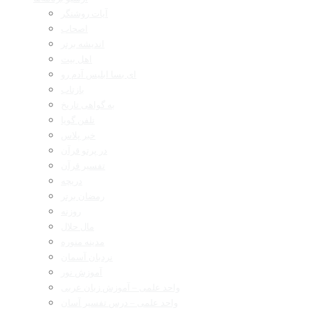
آیات روشنگر
اصحاب
اندیشه برتر
اهل بیت
ای بسا ابلیس آدم رو
بازتاب
به گواهی تاریخ
تلفن گویا
خبر پلاس
در پرتو قرآن
تفسیر قرآن
دریچه
رمضان برتر
روزنه
مال حلال
مدینه منوره
نردبان آسمان
آموزش نور
واحد علمی – آموزش زبان عربی
واحد علمی – درس تفسیر آسان