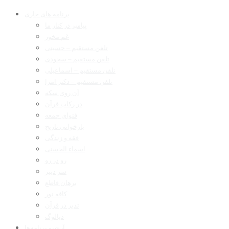
برنامه های جاری
پیامبر در کنار ما
غم مخور
تلفن مستقیم – حسینی
تلفن مستقیم – سجودی
تلفن مستقیم – اسماعیلی
تلفن مستقیم – دکتر امرا
آن روی سکه
در رکاب قرآن
فتوای جمعه
بازخوانی تاریخ
فقه و زندگی
اسماء الحسنی
رو در رو
سر دبیر
برهان قاطع
کافه نور
تدبر در قرآن
دیالوگ
آرشیو برنامه‌ها