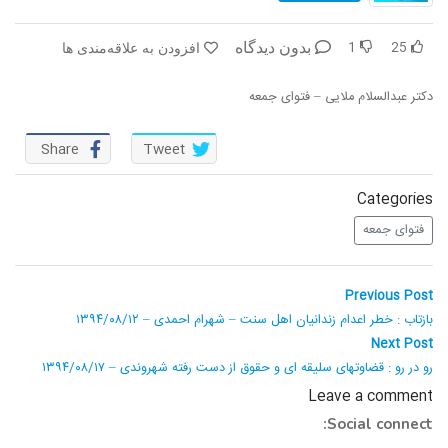
در پرتو قرآن
بازخوانی تاریخ
1
25
بدون دیدگاه
افزودن به علاقه‌مندی ها
تفسیر قرآن
فقه و زندگی
دکتر عبدالسلام ملایی – فتوای جمعه
دریچه
اسماء الحسنی
Share
Tweet
رو در رو
رمضان برتر
روزنه
سر دبیر
Categories
فتوای جمعه
مال حلال
برهان قاطع
راهبری
کافه نور
مدینه منوره
Previous
Previous Post
post:
نوشته
بازتاب : خطر اعدام زندانیان اهل سنت – شهرام احمدی – ۱۳۹۴/۰۸/۱۲
تدبر در قرآن
نردبان آسمان
Next
Next Post
post:
رو در رو : قضاوتهای سلیقه ای و حقوق از دست رفته شهروندی – ۱۳۹۴/۰۸/۱۷
دیالوگ
آموزش نور
Leave a comment
واحد علمی – آموزش زبان عربی
Social connect: