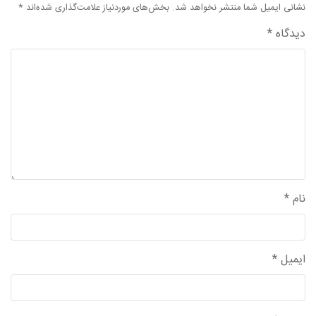
نشانی ایمیل شما منتشر نخواهد شد.
بخش‌های موردنیاز علامت‌گذاری شده‌اند
*
واحد علمی – درس تفسیر آسان
دیدگاه
*
واحد علمی – درس صحیح بخاری
واحد علمی – درس عقیده
واحد علمی – فقه السنه
نام
*
ایمیل
*