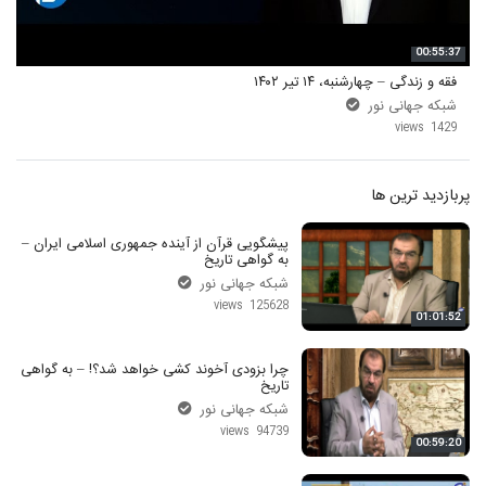
00:55:37
فقه و زندگی – چهارشنبه، ۱۴ تیر ۱۴۰۲
شبکه جهانی نور
1429 views
پربازدید ترین ها
پیشگویی قرآن از آینده جمهوری اسلامی ایران –
به گواهی تاریخ
شبکه جهانی نور
125628 views
01:01:52
چرا بزودی آخوند کشی خواهد شد؟! – به گواهی
تاریخ
شبکه جهانی نور
94739 views
00:59:20