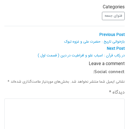
واحد علمی – درس تفسیر آسان
Categories
فتوای جمعه
واحد علمی – درس صحیح بخاری
واحد علمی – درس عقیده
راهبری
Previous
Previous Post
post:
نوشته
بازخوانی تاریخ : حضرت علی و غزوه تبوک
واحد علمی – فقه السنه
Next
Next Post
post:
در رکاب قرآن : اسباب غلو و افراطیت در دین ( قسمت اول )
Leave a comment
Social connect:
نشانی ایمیل شما منتشر نخواهد شد.
بخش‌های موردنیاز علامت‌گذاری شده‌اند
*
دیدگاه
*