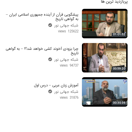
پربازدید ترین ها
پیشگویی قرآن از آینده جمهوری اسلامی ایران –
به گواهی تاریخ
شبکه جهانی نور
125622 views
01:01:52
چرا بزودی آخوند کشی خواهد شد؟! – به گواهی
تاریخ
شبکه جهانی نور
94737 views
00:59:20
آموزش زبان عربی – درس اول
شبکه جهانی نور
31876 views
00:30:36