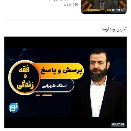
549 بازدید
01:23:46
آخرین ویدئوها
00:57:01