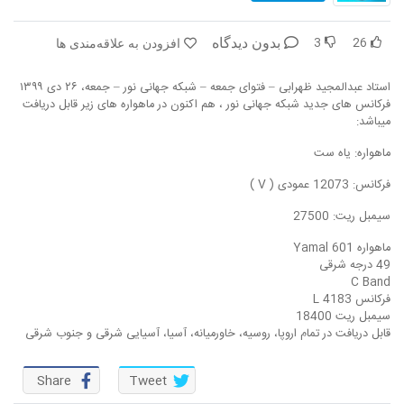
در پرتو قرآن
بازخوانی تاریخ
3
26
بدون دیدگاه
افزودن به علاقه‌مندی ها
تفسیر قرآن
فقه و زندگی
استاد عبدالمجید ظهرابی – فتوای جمعه – شبکه جهانی نور – جمعه، ۲۶ دی ۱۳۹۹
دریچه
اسماء الحسنی
فرکانس های جدید شبکه جهانی نور ، هم اکنون در ماهواره های زیر قابل دریافت
میباشد:
رو در رو
رمضان برتر
ماهواره: یاه ست
روزنه
سر دبیر
فرکانس: 12073 عمودی ( V )
سیمبل ریت: 27500
مال حلال
برهان قاطع
ماهواره Yamal 601
کافه نور
مدینه منوره
49 درجه شرقی
C Band
فرکانس 4183 L
تدبر در قرآن
نردبان آسمان
سیمبل ریت 18400
قابل دریافت در تمام اروپا، روسیه، خاورمیانه، آسیا، آسیایی شرقی و جنوب شرقی
دیالوگ
آموزش نور
Share
Tweet
واحد علمی – آموزش زبان عربی