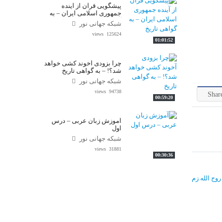
پیشگویی قرآن از آینده
جمهوری اسلامی ایران – به
گواهی تاریخ
شبکه جهانی نور
125624 views
01:01:52
چرا بزودی آخوند کشی خواهد
شد؟! – به گواهی تاریخ
شبکه جهانی نور
94738 views
Shar
00:59:20
آموزش زبان عربی – درس
اول
شبکه جهانی نور
31881 views
00:30:36
وح الله زم