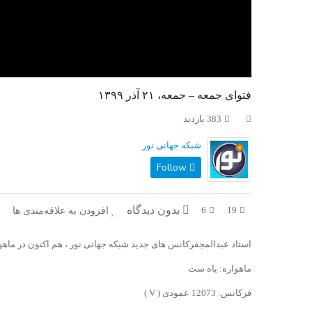
فتوای جمعه – جمعه، ۲۱ آذر ۱۳۹۹
383 بازدید
شبکه جهانی نور
Follow
بدون دیدگاه
افزودن به علاقه‌مندی ها
6
19
استاد عبدالمجفرکانس های جدید شبکه جهانی نور ، هم اکنون در ماهوا
ماهواره: یاه ست
فرکانس: 12073 عمودی ( V )