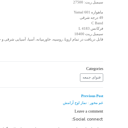
سیمبل ریت: 27500
ماهواره Yamal 601
49 درجه شرقی
C Band
فرکانس 4183 L
سیمبل ریت 18400
قابل دریافت در تمام اروپا، روسیه، خاورمیانه، آسیا، آسیایی شرقی و جنوب
Categories
فتوای جمعه
راهبری
Previous
Previous Post
post:
نوشته
غم مخور : نماز اوج آرامش
Leave a comment
Social connect: