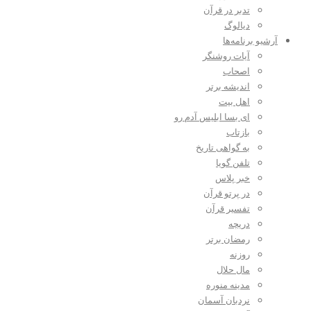
تدبر در قرآن
دیالوگ
آرشیو برنامه‌ها
آیات روشنگر
اصحاب
اندیشه برتر
اهل بیت
ای بسا ابلیس آدم رو
بازتاب
به گواهی تاریخ
تلفن گویا
خبر پلاس
در پرتو قرآن
تفسیر قرآن
دریچه
رمضان برتر
روزنه
مال حلال
مدینه منوره
نردبان آسمان