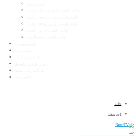
آموزش نور
واحد علمی – آموزش زبان عربی
واحد علمی – درس تفسیر آسان
واحد علمی – درس صحیح بخاری
واحد علمی – درس عقیده
واحد علمی – فقه السنه
فیلم و سریال
پخش زنده
پخش زنده جدید
زمان پخش برنامه ها
فرکانس‌های شبکه
تماس با ما
خانه
فهرست