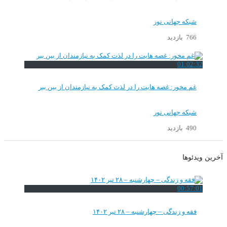
شبکه جهانی نور
766 بازدید
01:02:32
غم مخور: غصه هایت را در لذت کمک به نیازمندان از بین ببر
شبکه جهانی نور
490 بازدید
آخرین ویدئوها
00:57:01
فقه و زندگی – چهارشنبه – ۲۸ تیر ۱۴۰۲