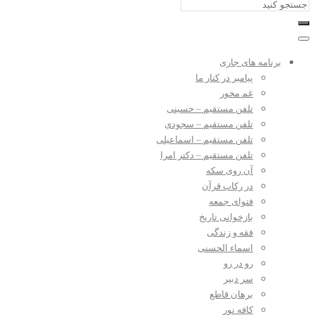
برنامه های جاری
پیامبر در کنار ما
غم مخور
تلفن مستقیم – حسینی
تلفن مستقیم – سجودی
تلفن مستقیم – اسماعیلی
تلفن مستقیم – دکتر امرا
آن روی سکه
در رکاب قرآن
فتوای جمعه
بازخوانی تاریخ
فقه و زندگی
اسماء الحسنی
رو در رو
سر دبیر
برهان قاطع
کافه نور