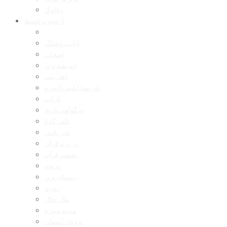
دیالوگ
آرشیو برنامه‌ها
آیات روشنگر
اصحاب
اندیشه برتر
اهل بیت
ای بسا ابلیس آدم رو
بازتاب
به گواهی تاریخ
تلفن گویا
خبر پلاس
در پرتو قرآن
تفسیر قرآن
دریچه
رمضان برتر
روزنه
مال حلال
مدینه منوره
نردبان آسمان