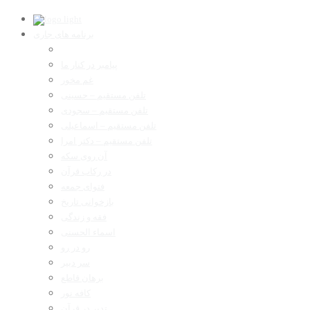
برنامه های جاری
پیامبر در کنار ما
غم مخور
تلفن مستقیم – حسینی
تلفن مستقیم – سجودی
تلفن مستقیم – اسماعیلی
تلفن مستقیم – دکتر امرا
آن روی سکه
در رکاب قرآن
فتوای جمعه
بازخوانی تاریخ
فقه و زندگی
اسماء الحسنی
رو در رو
سر دبیر
برهان قاطع
کافه نور
تدبر در قرآن