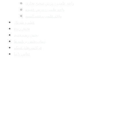
واحد علمی – درس صحیح بخاری
واحد علمی – درس عقیده
واحد علمی – فقه السنه
فیلم و سریال
پخش زنده
پخش زنده جدید
زمان پخش برنامه ها
فرکانس‌های شبکه
تماس با ما