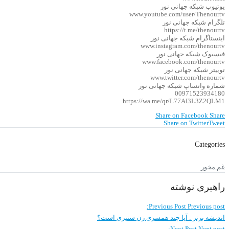
یوتیوب شبکه جهانی نور
www.youtube.com/user/Thenourtv
تلگرام شبکه جهانی نور
https://t.me/thenourtv
اینستاگرام شبکه جهانی نور
www.instagram.com/thenourtv
فیسبوک شبکه جهانی نور
www.facebook.com/thenourtv
توییتر شبکه جهانی نور
www.twitter.com/thenourtv
شماره واتساپ شبکه جهانی نور
00971523934180
https://wa.me/qr/L77AI3L3Z2QLM1
Share on Facebook
Share
Share on Twitter
Tweet
Categories
غم مخور
راهبری نوشته
Previous Post
Previous post:
اندیشه برتر : آیا چند همسری زن ستیزی است؟