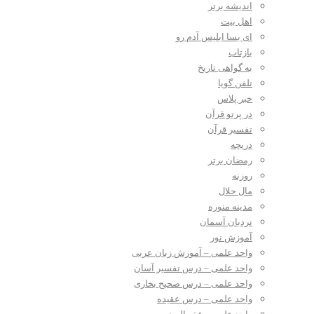
اندیشه برتر
اهل بیت
ای بسا ابلیس آدم رو
بازتاب
به گواهی تاریخ
تلفن گویا
خبر پلاس
در پرتو قرآن
تفسیر قرآن
دریچه
رمضان برتر
روزنه
مال حلال
مدینه منوره
نردبان آسمان
آموزش نور
واحد علمی – آموزش زبان عربی
واحد علمی – درس تفسیر آسان
واحد علمی – درس صحیح بخاری
واحد علمی – درس عقیده