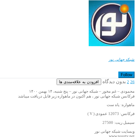
شبکه جهانی نور
Follow
بدون دیدگاه
افزودن به علاقه‌مندی ها
2
26
محمودی – غم مخور – شبکه جهانی نور – پنج شنبه، ۱۴ بهمن ۱۴۰۰
فرکانس شبکه جهانی نور ، هم اکنون در ماهواره زیر قابل دریافت میباشد
ماهواره: یاه ست
فرکانس: 12073 عمودی ( V )
سیمبل ریت: 27500
وبسایت شبکه جهانی نور
www.nourtv.net