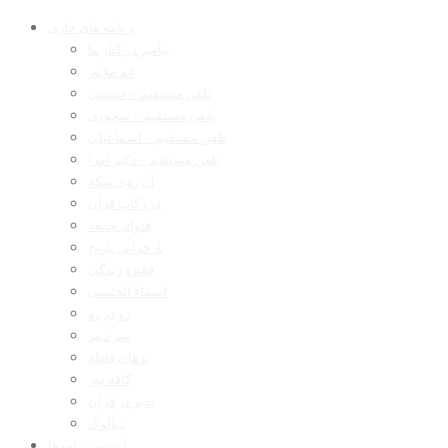
برنامه های جاری
پیامبر در کنار ما
غم مخور
تلفن مستقیم – حسینی
تلفن مستقیم – سجودی
تلفن مستقیم – اسماعیلی
تلفن مستقیم – دکتر امرا
آن روی سکه
در رکاب قرآن
فتوای جمعه
بازخوانی تاریخ
فقه و زندگی
اسماء الحسنی
رو در رو
سر دبیر
برهان قاطع
کافه نور
تدبر در قرآن
دیالوگ
آرشیو برنامه‌ها