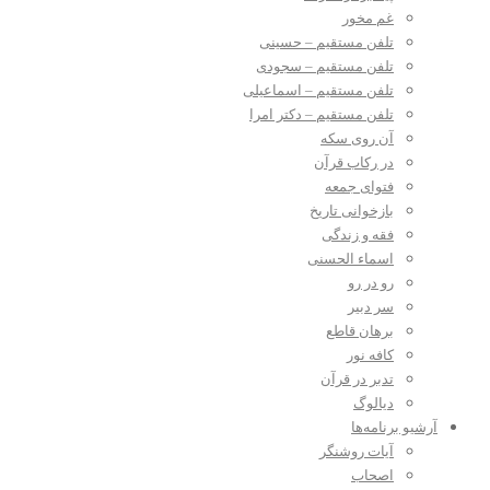
غم مخور
تلفن مستقیم – حسینی
تلفن مستقیم – سجودی
تلفن مستقیم – اسماعیلی
تلفن مستقیم – دکتر امرا
آن روی سکه
در رکاب قرآن
فتوای جمعه
بازخوانی تاریخ
فقه و زندگی
اسماء الحسنی
رو در رو
سر دبیر
برهان قاطع
کافه نور
تدبر در قرآن
دیالوگ
آرشیو برنامه‌ها
آیات روشنگر
اصحاب