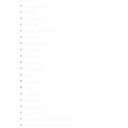
آیات روشنگر
اصحاب
اندیشه برتر
اهل بیت
ای بسا ابلیس آدم رو
بازتاب
به گواهی تاریخ
تلفن گویا
خبر پلاس
در پرتو قرآن
تفسیر قرآن
دریچه
رمضان برتر
روزنه
مال حلال
مدینه منوره
نردبان آسمان
آموزش نور
واحد علمی – آموزش زبان عربی
واحد علمی – درس تفسیر آسان