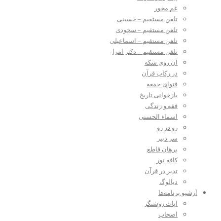
غم مخور
تلفن مستقیم – حسینی
تلفن مستقیم – سجودی
تلفن مستقیم – اسماعیلی
تلفن مستقیم – دکتر امرا
آن روی سکه
در رکاب قرآن
فتوای جمعه
بازخوانی تاریخ
فقه و زندگی
اسماء الحسنی
رو در رو
سر دبیر
برهان قاطع
کافه نور
تدبر در قرآن
دیالوگ
آرشیو برنامه‌ها
آیات روشنگر
اصحاب