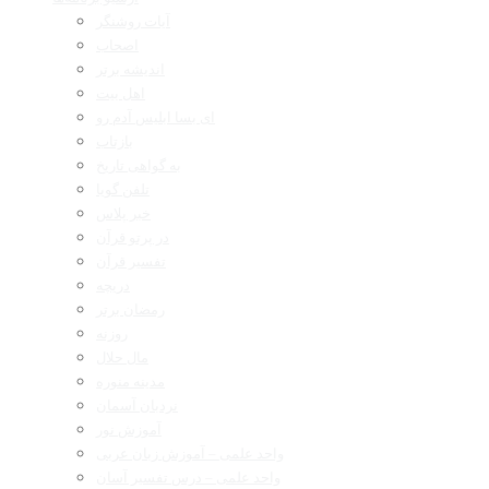
آیات روشنگر
اصحاب
اندیشه برتر
اهل بیت
ای بسا ابلیس آدم رو
بازتاب
به گواهی تاریخ
تلفن گویا
خبر پلاس
در پرتو قرآن
تفسیر قرآن
دریچه
رمضان برتر
روزنه
مال حلال
مدینه منوره
نردبان آسمان
آموزش نور
واحد علمی – آموزش زبان عربی
واحد علمی – درس تفسیر آسان