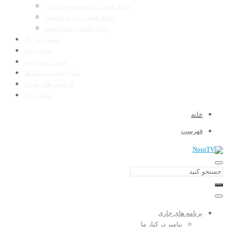
واحد علمی – درس صحیح بخاری
واحد علمی – درس عقیده
واحد علمی – فقه السنه
فیلم و سریال
پخش زنده
پخش زنده جدید
زمان پخش برنامه ها
فرکانس‌های شبکه
تماس با ما
خانه
فهرست
برنامه های جاری
پیامبر در کنار ما