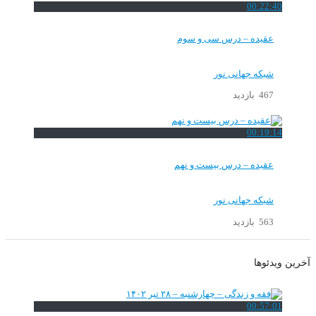
00:22:40
عقیده – درس سی و سوم
شبکه جهانی نور
467 بازدید
00:19:14
عقیده – درس بیست و نهم
شبکه جهانی نور
563 بازدید
آخرین ویدئوها
00:57:01