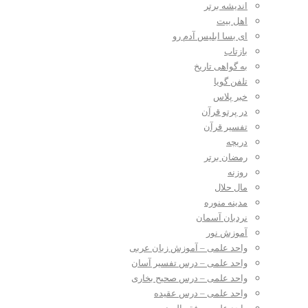
اندیشه برتر
اهل بیت
ای بسا ابلیس آدم رو
بازتاب
به گواهی تاریخ
تلفن گویا
خبر پلاس
در پرتو قرآن
تفسیر قرآن
دریچه
رمضان برتر
روزنه
مال حلال
مدینه منوره
نردبان آسمان
آموزش نور
واحد علمی – آموزش زبان عربی
واحد علمی – درس تفسیر آسان
واحد علمی – درس صحیح بخاری
واحد علمی – درس عقیده