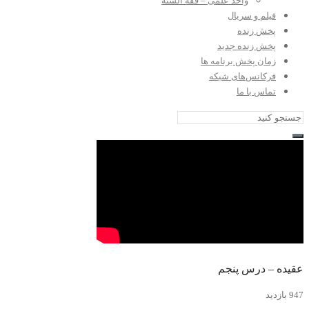
واحد علمی – فقه السنه
فیلم و سریال
پخش زنده
پخش زنده جدید
زمان پخش برنامه ها
فرکانس‌های شبکه
تماس با ما
عقیده – درس پنجم
947 بازدید