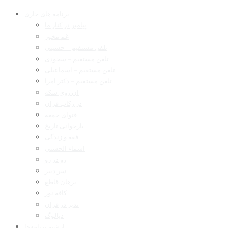
برنامه های جاری
پیامبر در کنار ما
غم مخور
تلفن مستقیم – حسینی
تلفن مستقیم – سجودی
تلفن مستقیم – اسماعیلی
تلفن مستقیم – دکتر امرا
آن روی سکه
در رکاب قرآن
فتوای جمعه
بازخوانی تاریخ
فقه و زندگی
اسماء الحسنی
رو در رو
سر دبیر
برهان قاطع
کافه نور
تدبر در قرآن
دیالوگ
آرشیو برنامه‌ها