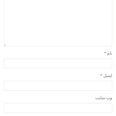
واحد علمی – درس تفسیر آسان
واحد علمی – درس صحیح بخاری
واحد علمی – درس عقیده
واحد علمی – فقه السنه
نام
*
ایمیل
*
وب‌ سایت