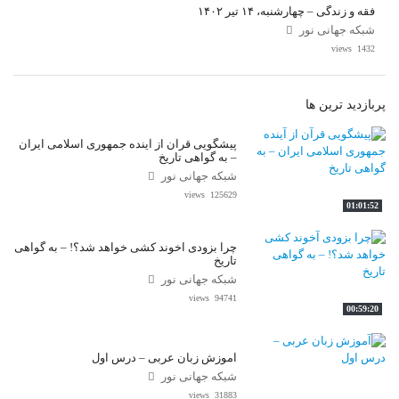
فقه و زندگی – چهارشنبه، ۱۴ تیر ۱۴۰۲
شبکه جهانی نور
1432 views
پربازدید ترین ها
پیشگویی قرآن از آینده جمهوری اسلامی ایران
– به گواهی تاریخ
شبکه جهانی نور
125629 views
01:01:52
چرا بزودی آخوند کشی خواهد شد؟! – به گواهی
تاریخ
شبکه جهانی نور
94741 views
00:59:20
آموزش زبان عربی – درس اول
شبکه جهانی نور
31883 views