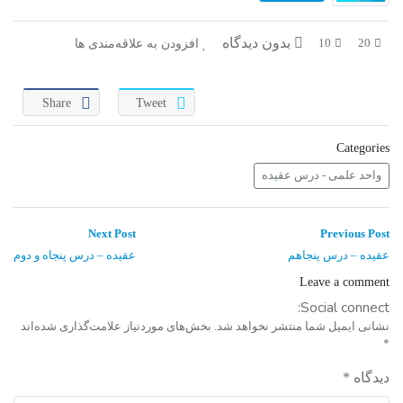
در پرتو قرآن
بازخوانی تاریخ
بدون دیدگاه
افزودن به علاقه‌مندی ها
10
20
تفسیر قرآن
فقه و زندگی
دریچه
اسماء الحسنی
Share
Tweet
رو در رو
رمضان برتر
Categories
واحد علمی - درس عقیده
روزنه
سر دبیر
مال حلال
برهان قاطع
راهبری
Next
Previous
Next Post
Previous Post
post:
post:
نوشته
عقیده – درس پنجاهم
عقیده – درس پنجاه و دوم
کافه نور
مدینه منوره
Leave a comment
تدبر در قرآن
نردبان آسمان
Social connect:
نشانی ایمیل شما منتشر نخواهد شد.
بخش‌های موردنیاز علامت‌گذاری شده‌اند
دیالوگ
آموزش نور
*
دیدگاه
*
واحد علمی – آموزش زبان عربی