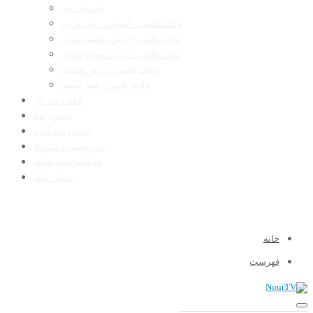
آموزش نور
واحد علمی – آموزش زبان عربی
واحد علمی – درس تفسیر آسان
واحد علمی – درس صحیح بخاری
واحد علمی – درس عقیده
واحد علمی – فقه السنه
فیلم و سریال
پخش زنده
پخش زنده جدید
زمان پخش برنامه ها
فرکانس‌های شبکه
تماس با ما
خانه
فهرست