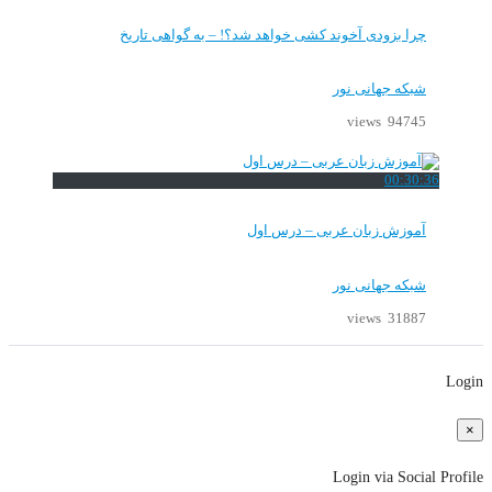
چرا بزودی آخوند کشی خواهد شد؟! – به گواهی تاریخ
شبکه جهانی نور
94745 views
00:30:36
آموزش زبان عربی – درس اول
شبکه جهانی نور
31887 views
Login
×
Login via Social Profile