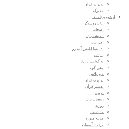
تدبر در قرآن
دیالوگ
آرشیو برنامه‌ها
آیات روشنگر
اصحاب
اندیشه برتر
اهل بیت
ای بسا ابلیس آدم رو
بازتاب
به گواهی تاریخ
تلفن گویا
خبر پلاس
در پرتو قرآن
تفسیر قرآن
دریچه
رمضان برتر
روزنه
مال حلال
مدینه منوره
نردبان آسمان