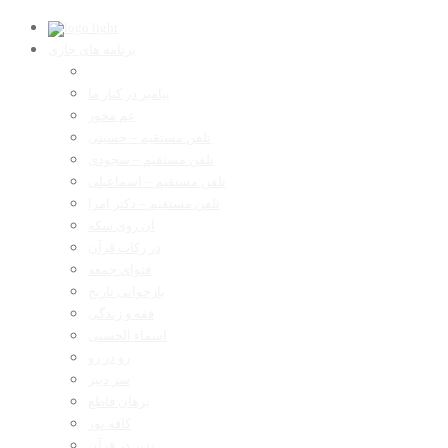
برنامه های جاری
پیامبر در کنار ما
غم مخور
تلفن مستقیم – حسینی
تلفن مستقیم – سجودی
تلفن مستقیم – اسماعیلی
تلفن مستقیم – دکتر امرا
آن روی سکه
در رکاب قرآن
فتوای جمعه
بازخوانی تاریخ
فقه و زندگی
اسماء الحسنی
رو در رو
سر دبیر
برهان قاطع
کافه نور
تدبر در قرآن