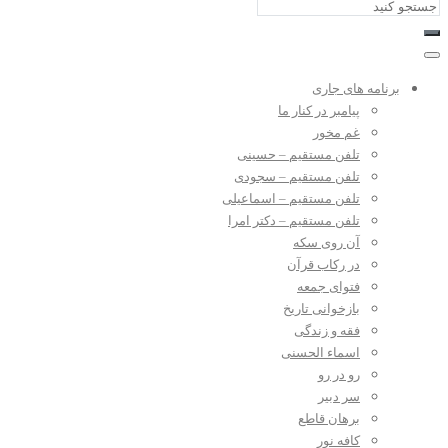
برنامه های جاری
پیامبر در کنار ما
غم مخور
تلفن مستقیم – حسینی
تلفن مستقیم – سجودی
تلفن مستقیم – اسماعیلی
تلفن مستقیم – دکتر امرا
آن روی سکه
در رکاب قرآن
فتوای جمعه
بازخوانی تاریخ
فقه و زندگی
اسماء الحسنی
رو در رو
سر دبیر
برهان قاطع
کافه نور