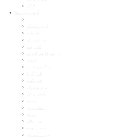
دیالوگ
آرشیو برنامه‌ها
آیات روشنگر
اصحاب
اندیشه برتر
اهل بیت
ای بسا ابلیس آدم رو
بازتاب
به گواهی تاریخ
تلفن گویا
خبر پلاس
در پرتو قرآن
تفسیر قرآن
دریچه
رمضان برتر
روزنه
مال حلال
مدینه منوره
نردبان آسمان