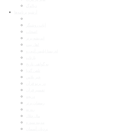
دیالوگ
آرشیو برنامه‌ها
آیات روشنگر
اصحاب
اندیشه برتر
اهل بیت
ای بسا ابلیس آدم رو
بازتاب
به گواهی تاریخ
تلفن گویا
خبر پلاس
در پرتو قرآن
تفسیر قرآن
دریچه
رمضان برتر
روزنه
مال حلال
مدینه منوره
نردبان آسمان