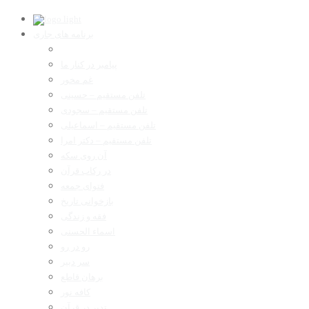
برنامه های جاری
پیامبر در کنار ما
غم مخور
تلفن مستقیم – حسینی
تلفن مستقیم – سجودی
تلفن مستقیم – اسماعیلی
تلفن مستقیم – دکتر امرا
آن روی سکه
در رکاب قرآن
فتوای جمعه
بازخوانی تاریخ
فقه و زندگی
اسماء الحسنی
رو در رو
سر دبیر
برهان قاطع
کافه نور
تدبر در قرآن