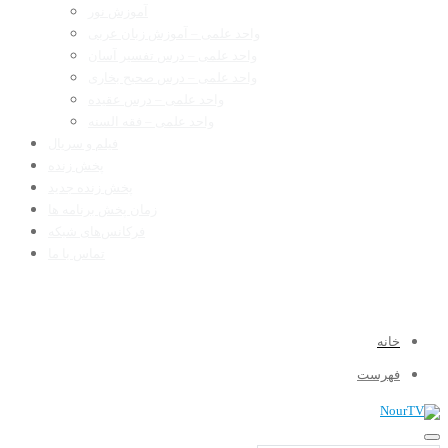
آموزش نور
واحد علمی – آموزش زبان عربی
واحد علمی – درس تفسیر آسان
واحد علمی – درس صحیح بخاری
واحد علمی – درس عقیده
واحد علمی – فقه السنه
فیلم و سریال
پخش زنده
پخش زنده جدید
زمان پخش برنامه ها
فرکانس‌های شبکه
تماس با ما
خانه
فهرست