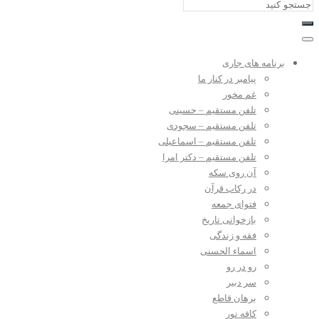
برنامه های جاری
پیامبر در کنار ما
غم مخور
تلفن مستقیم – حسینی
تلفن مستقیم – سجودی
تلفن مستقیم – اسماعیلی
تلفن مستقیم – دکتر امرا
آن روی سکه
در رکاب قرآن
فتوای جمعه
بازخوانی تاریخ
فقه و زندگی
اسماء الحسنی
رو در رو
سر دبیر
برهان قاطع
کافه نور