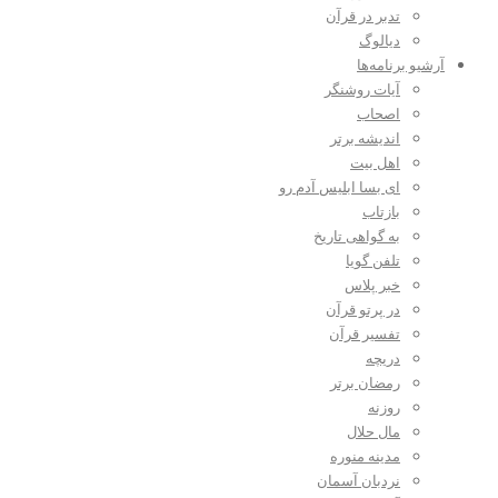
تدبر در قرآن
دیالوگ
آرشیو برنامه‌ها
آیات روشنگر
اصحاب
اندیشه برتر
اهل بیت
ای بسا ابلیس آدم رو
بازتاب
به گواهی تاریخ
تلفن گویا
خبر پلاس
در پرتو قرآن
تفسیر قرآن
دریچه
رمضان برتر
روزنه
مال حلال
مدینه منوره
نردبان آسمان