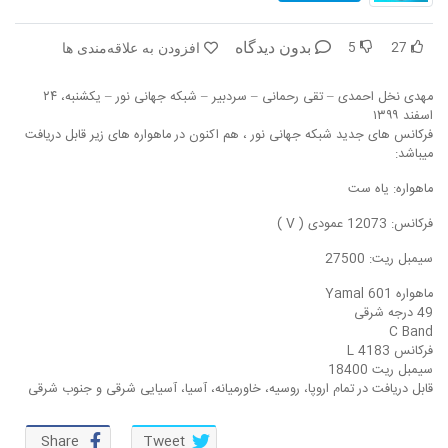
5
27
بدون دیدگاه
افزودن به علاقه‌مندی ها
مهدی نخل احمدی – تقی رحمانی – سردبیر – شبکه جهانی نور – یکشنبه، ۲۴
اسفند ۱۳۹۹
فرکانس های جدید شبکه جهانی نور ، هم اکنون در ماهواره های زیر قابل دریافت
میباشد:
ماهواره: یاه ست
فرکانس: 12073 عمودی ( V )
سیمبل ریت: 27500
ماهواره Yamal 601
49 درجه شرقی
C Band
فرکانس 4183 L
سیمبل ریت 18400
قابل دریافت در تمام اروپا، روسیه، خاورمیانه، آسیا، آسیایی شرقی و جنوب شرقی
Share
Tweet