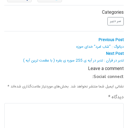
Categories
سر دبیر
راهبری
Previous
Previous Post
post:
نوشته
دیالوگ : “شاب امرد” خدای حوزه
Next
Next Post
post:
تدبر در قرآن : تدبر در آیه ی 255 سوره ی بقره ( با عظمت ترین آیه )
Leave a comment
Social connect:
نشانی ایمیل شما منتشر نخواهد شد.
بخش‌های موردنیاز علامت‌گذاری شده‌اند
*
دیدگاه
*