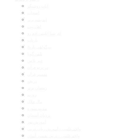
آیات روشنگر
اصحاب
اندیشه برتر
اهل بیت
ای بسا ابلیس آدم رو
بازتاب
به گواهی تاریخ
تلفن گویا
خبر پلاس
در پرتو قرآن
تفسیر قرآن
دریچه
رمضان برتر
روزنه
مال حلال
مدینه منوره
نردبان آسمان
آموزش نور
واحد علمی – آموزش زبان عربی
واحد علمی – درس تفسیر آسان