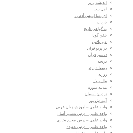
اندیشه برتر
اهل بیت
ای بسا ابلیس آدم رو
بازتاب
به گواهی تاریخ
تلفن گویا
خبر پلاس
در پرتو قرآن
تفسیر قرآن
دریچه
رمضان برتر
روزنه
مال حلال
مدینه منوره
نردبان آسمان
آموزش نور
واحد علمی – آموزش زبان عربی
واحد علمی – درس تفسیر آسان
واحد علمی – درس صحیح بخاری
واحد علمی – درس عقیده