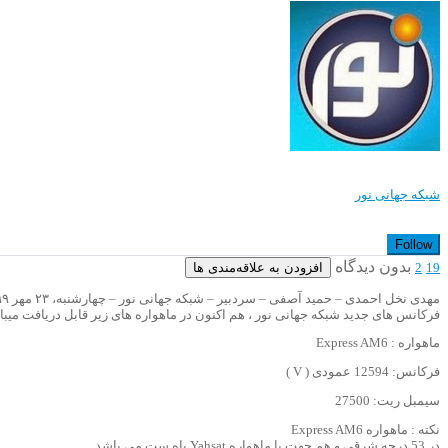
شبکه جهانی نور
Follow
بدون دیدگاه
افزودن به علاقه‌مندی ها
2
19
مهدی نخل احمدی – حمید آصفی – سردبیر – شبکه جهانی نور – چهارشنبه، ۲۳ مهر ۱۳۹۹
فرکانس های جدید شبکه جهانی نور ، هم اکنون در ماهواره های زیر قابل دریافت میبا
ماهواره : Express AM6
فرکانس: 12594 عمودی ( V )
سیمبل ریت: 27500
نکته : ماهواره Express AM6
در 53 درجه شرقی و هم جهت با ماهواره Yahsat یاه ست می باشد