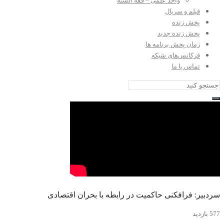
واحد علمی – فقه السنه
فیلم و سریال
پخش زنده
پخش زنده جدید
زمان پخش برنامه ها
فرکانس‌های شبکه
تماس با ما
سردبیر: فرافکنی حاکمیت در رابطه با بحران اقتصادی
577 بازدید