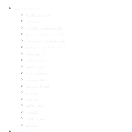
برنامه های جاری
پیامبر در کنار ما
غم مخور
تلفن مستقیم – حسینی
تلفن مستقیم – سجودی
تلفن مستقیم – اسماعیلی
تلفن مستقیم – دکتر امرا
آن روی سکه
در رکاب قرآن
فتوای جمعه
بازخوانی تاریخ
فقه و زندگی
اسماء الحسنی
رو در رو
سر دبیر
برهان قاطع
کافه نور
تدبر در قرآن
دیالوگ
آرشیو برنامه‌ها