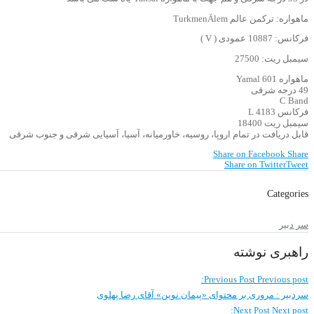
ماهواره: ترکمن عالم TurkmenÄlem
فرکانس: 10887 عمودی ( V )
سیمبل ریت: 27500
ماهواره Yamal 601
49 درجه شرقی
C Band
فرکانس 4183 L
سیمبل ریت 18400
قابل دریافت در تمام اروپا، روسیه، خاورمیانه، آسیا، آسیایی شرقی و جنوب شرقی
Share on Facebook
Share
Share on Twitter
Tweet
Categories
سر دبیر
راهبری نوشته
Previous Post
Previous post:
سردبیر : مروری بر محتوای «پیمان نوین» آقای رضا پهلوی
Next Post
Next post: