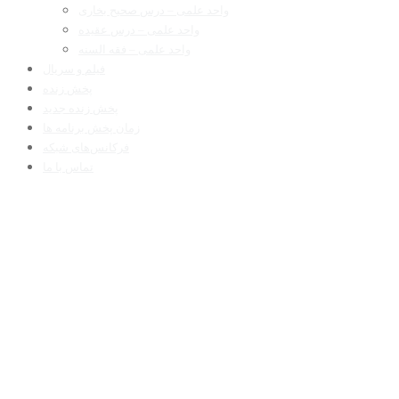
واحد علمی – درس صحیح بخاری
واحد علمی – درس عقیده
واحد علمی – فقه السنه
فیلم و سریال
پخش زنده
پخش زنده جدید
زمان پخش برنامه ها
فرکانس‌های شبکه
تماس با ما