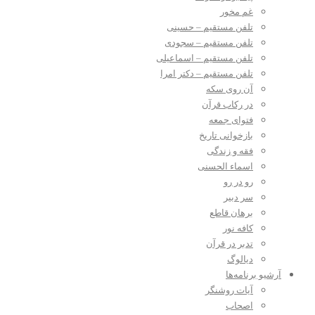
غم مخور
تلفن مستقیم – حسینی
تلفن مستقیم – سجودی
تلفن مستقیم – اسماعیلی
تلفن مستقیم – دکتر امرا
آن روی سکه
در رکاب قرآن
فتوای جمعه
بازخوانی تاریخ
فقه و زندگی
اسماء الحسنی
رو در رو
سر دبیر
برهان قاطع
کافه نور
تدبر در قرآن
دیالوگ
آرشیو برنامه‌ها
آیات روشنگر
اصحاب