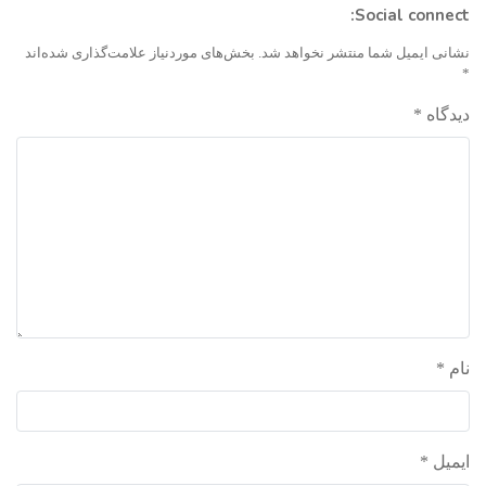
Social connect:
واحد علمی – درس تفسیر آسان
نشانی ایمیل شما منتشر نخواهد شد.
بخش‌های موردنیاز علامت‌گذاری شده‌اند
واحد علمی – درس صحیح بخاری
*
دیدگاه
*
واحد علمی – درس عقیده
واحد علمی – فقه السنه
نام
*
ایمیل
*