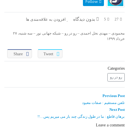
Follow
در پرتو قرآن
بازخوانی تاریخ
تفسیر قرآن
فقه و زندگی
بدون دیدگاه
افزودن به علاقه‌مندی ها
5
27
دریچه
اسماء الحسنی
محمودی – مهدی نخل احمدی – رو در رو – شبکه جهانی نور – سه شنبه، ۲۷
خرداد ۱۳۹۹
رو در رو
رمضان برتر
Share
Tweet
روزنه
سر دبیر
Categories
مال حلال
برهان قاطع
رو در رو
کافه نور
مدینه منوره
راهبری
Previous
تدبر در قرآن
نردبان آسمان
Previous Post
post:
نوشته
تلفن مستقیم : صفات معبود
Next
دیالوگ
آموزش نور
Next Post
post:
برهان قاطع : ما در طول زندگی چند بار می میریم پس…!!
واحد علمی – آموزش زبان عربی
Leave a comment