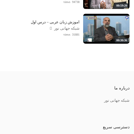
94738 views
00:59:20
آموزش زبان عربی – درس اول
شبکه جهانی نور
31881 views
00:30:36
درباره ما
شبکه جهانی نور
دسترسی سریع