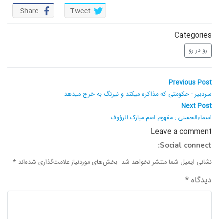
واحد علمی – درس تفسیر آسان
Share
Tweet
واحد علمی – درس صحیح بخاری
Categories
رو در رو
واحد علمی – درس عقیده
واحد علمی – فقه السنه
راهبری
Previous
Previous Post
post:
نوشته
سردبیر : حکومتی که مذاکره میکند و نیرنگ به خرج میدهد
Next
Next Post
post:
اسماءالحسنی : مفهوم اسم مبارک الرؤوف
Leave a comment
Social connect:
نشانی ایمیل شما منتشر نخواهد شد.
بخش‌های موردنیاز علامت‌گذاری شده‌اند
*
دیدگاه
*