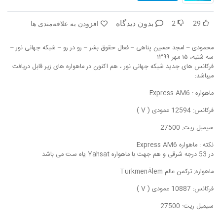
در پرتو قرآن
بازخوانی تاریخ
2
29
بدون دیدگاه
افزودن به علاقه‌مندی ها
تفسیر قرآن
فقه و زندگی
محمودی – امجد حسین پناهی – فعال حقوق بشر – رو در رو – شبکه جهانی نور –
دریچه
اسماء الحسنی
سه شنبه، ۱۵ مهر ۱۳۹۹
فرکانس های جدید شبکه جهانی نور ، هم اکنون در ماهواره های زیر قابل دریافت
رو در رو
رمضان برتر
میباشد:
ماهواره : Express AM6
روزنه
سر دبیر
فرکانس: 12594 عمودی ( V )
مال حلال
برهان قاطع
سیمبل ریت: 27500
کافه نور
مدینه منوره
نکته : ماهواره Express AM6
در 53 درجه شرقی و هم جهت با ماهواره Yahsat یاه ست می باشد
تدبر در قرآن
نردبان آسمان
ماهواره: ترکمن عالم TurkmenÄlem
دیالوگ
آموزش نور
فرکانس: 10887 عمودی ( V )
سیمبل ریت: 27500
واحد علمی – آموزش زبان عربی