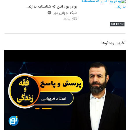
رو در رو : آنان که شناسنامه ندارند…
شبکه جهانی نور
439 بازدید
00:16:40
آخرین ویدئوها