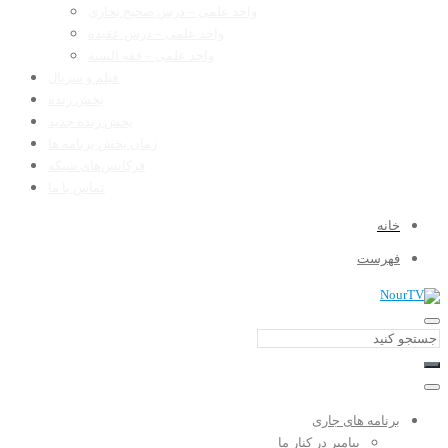
واحد علمی – درس صحیح بخاری
واحد علمی – درس عقیده
واحد علمی – فقه السنه
فیلم و سریال
پخش زنده
پخش زنده جدید
زمان پخش برنامه ها
فرکانس‌های شبکه
تماس با ما
خانه
فهرست
برنامه های جاری
پیامبر در کنار ما