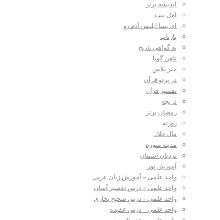
اندیشه برتر
اهل بیت
ای بسا ابلیس آدم رو
بازتاب
به گواهی تاریخ
تلفن گویا
خبر پلاس
در پرتو قرآن
تفسیر قرآن
دریچه
رمضان برتر
روزنه
مال حلال
مدینه منوره
نردبان آسمان
آموزش نور
واحد علمی – آموزش زبان عربی
واحد علمی – درس تفسیر آسان
واحد علمی – درس صحیح بخاری
واحد علمی – درس عقیده