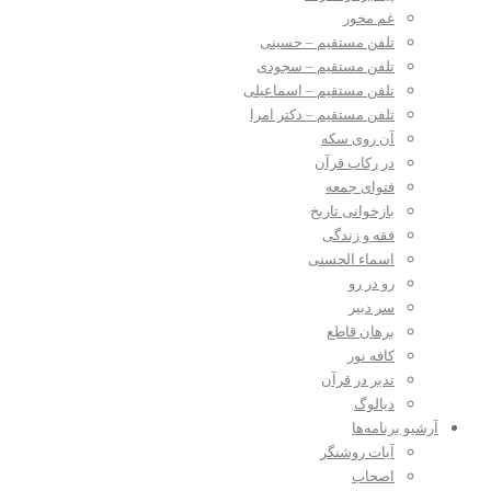
غم مخور
تلفن مستقیم – حسینی
تلفن مستقیم – سجودی
تلفن مستقیم – اسماعیلی
تلفن مستقیم – دکتر امرا
آن روی سکه
در رکاب قرآن
فتوای جمعه
بازخوانی تاریخ
فقه و زندگی
اسماء الحسنی
رو در رو
سر دبیر
برهان قاطع
کافه نور
تدبر در قرآن
دیالوگ
آرشیو برنامه‌ها
آیات روشنگر
اصحاب