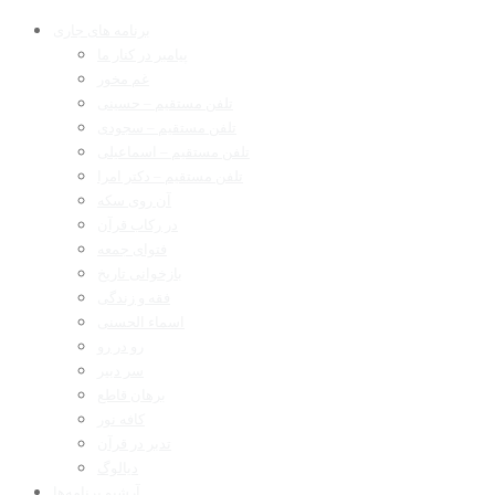
برنامه های جاری
پیامبر در کنار ما
غم مخور
تلفن مستقیم – حسینی
تلفن مستقیم – سجودی
تلفن مستقیم – اسماعیلی
تلفن مستقیم – دکتر امرا
آن روی سکه
در رکاب قرآن
فتوای جمعه
بازخوانی تاریخ
فقه و زندگی
اسماء الحسنی
رو در رو
سر دبیر
برهان قاطع
کافه نور
تدبر در قرآن
دیالوگ
آرشیو برنامه‌ها