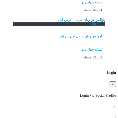
شبکه جهانی نور
94734 views
00:30:36
آموزش زبان عربی – درس اول
شبکه جهانی نور
31868 views
Login
×
Login via Social Profile
or