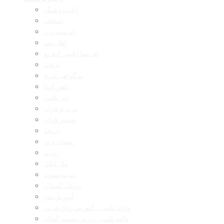
آیات روشنگر
اصحاب
اندیشه برتر
اهل بیت
ای بسا ابلیس آدم رو
بازتاب
به گواهی تاریخ
تلفن گویا
خبر پلاس
در پرتو قرآن
تفسیر قرآن
دریچه
رمضان برتر
روزنه
مال حلال
مدینه منوره
نردبان آسمان
آموزش نور
واحد علمی – آموزش زبان عربی
واحد علمی – درس تفسیر آسان