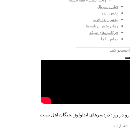
واحد علمی – فقه السنه
فیلم و سریال
پخش زنده
پخش زنده جدید
زمان پخش برنامه ها
فرکانس‌های شبکه
تماس با ما
رو در رو : دردسرهای ایدئولوژ نخبگان اهل سنت
460 بازدید