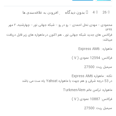
در پرتو قرآن
بازخوانی تاریخ
4
26
بدون دیدگاه
افزودن به علاقه‌مندی ها
تفسیر قرآن
فقه و زندگی
محمودی – مهدی نخل احمدی – رو در رو – شبکه جهانی نور – چهارشنبه، ۲ مهر
دریچه
اسماء الحسنی
۱۳۹۹
فرکانس های جدید شبکه جهانی نور ، هم اکنون در ماهواره های زیر قابل دریافت
رو در رو
رمضان برتر
میباشد:
ماهواره : Express AM6
روزنه
سر دبیر
فرکانس: 12594 عمودی ( V )
مال حلال
برهان قاطع
سیمبل ریت: 27500
کافه نور
مدینه منوره
نکته : ماهواره Express AM6
در 53 درجه شرقی و هم جهت با ماهواره Yahsat یاه ست می باشد
تدبر در قرآن
نردبان آسمان
ماهواره: ترکمن عالم TurkmenÄlem
دیالوگ
آموزش نور
فرکانس: 10887 عمودی ( V )
سیمبل ریت: 27500
واحد علمی – آموزش زبان عربی