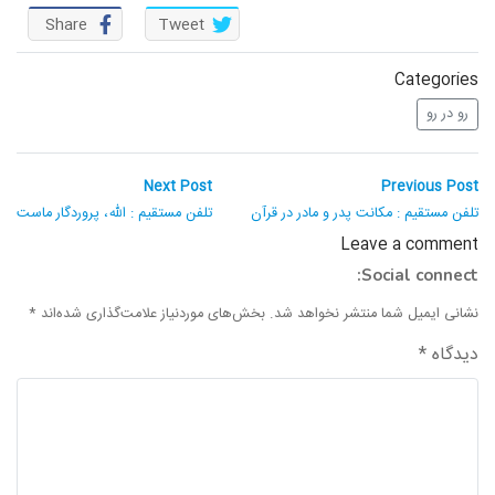
واحد علمی – درس تفسیر آسان
Share
Tweet
واحد علمی – درس صحیح بخاری
Categories
رو در رو
واحد علمی – درس عقیده
واحد علمی – فقه السنه
راهبری
Next
Previous
Next Post
Previous Post
post:
post:
نوشته
تلفن مستقیم : مکانت پدر و مادر در قرآن
تلفن مستقیم : الله، پروردگار ماست
Leave a comment
Social connect:
نشانی ایمیل شما منتشر نخواهد شد.
بخش‌های موردنیاز علامت‌گذاری شده‌اند
*
دیدگاه
*