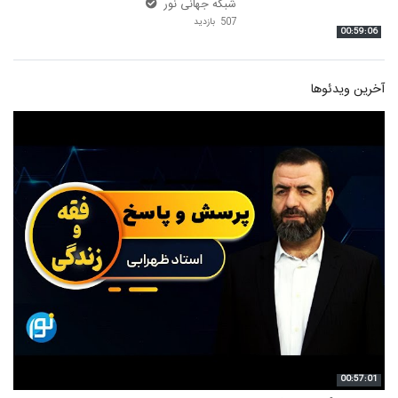
شبکه جهانی نور
507 بازدید
00:59:06
آخرین ویدئوها
00:57:01