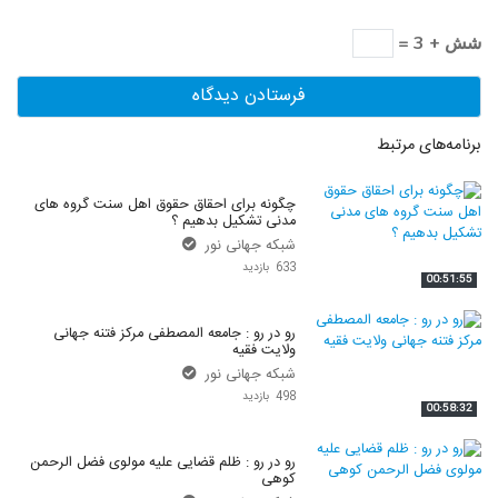
شش + 3 =
برنامه‌های مرتبط
چگونه برای احقاق حقوق اهل سنت گروه های
مدنی تشکیل بدهیم ؟
شبکه جهانی نور
633 بازدید
00:51:55
رو در رو : جامعه المصطفی مرکز فتنه جهانی
ولایت فقیه
شبکه جهانی نور
498 بازدید
00:58:32
رو در رو : ظلم قضایی علیه مولوی فضل الرحمن
کوهی