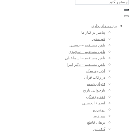
برنامه های جاری
پیامبر در کنار ما
غم مخور
تلفن مستقیم – حسینی
تلفن مستقیم – سجودی
تلفن مستقیم – اسماعیلی
تلفن مستقیم – دکتر امرا
آن روی سکه
در رکاب قرآن
فتوای جمعه
بازخوانی تاریخ
فقه و زندگی
اسماء الحسنی
رو در رو
سر دبیر
برهان قاطع
کافه نور