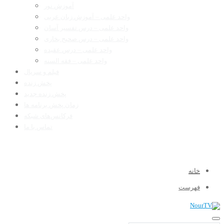
آموزش نور
واحد علمی – آموزش زبان عربی
واحد علمی – درس تفسیر آسان
واحد علمی – درس صحیح بخاری
واحد علمی – درس عقیده
واحد علمی – فقه السنه
فیلم و سریال
پخش زنده
پخش زنده جدید
زمان پخش برنامه ها
فرکانس‌های شبکه
تماس با ما
خانه
فهرست