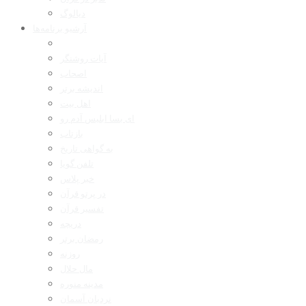
دیالوگ
آرشیو برنامه‌ها
آیات روشنگر
اصحاب
اندیشه برتر
اهل بیت
ای بسا ابلیس آدم رو
بازتاب
به گواهی تاریخ
تلفن گویا
خبر پلاس
در پرتو قرآن
تفسیر قرآن
دریچه
رمضان برتر
روزنه
مال حلال
مدینه منوره
نردبان آسمان