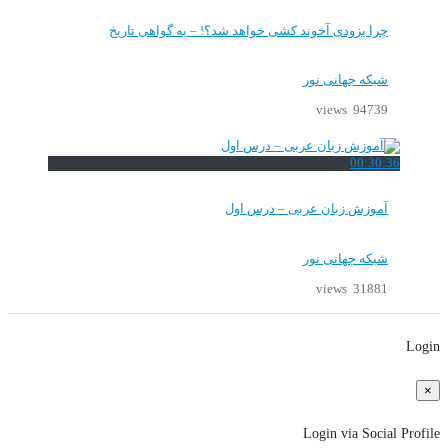
چرا بزودی آخوند کشی خواهد شد؟! – به گواهی تاریخ
شبکه جهانی نور
94739 views
00:30:36
آموزش زبان عربی – درس اول
شبکه جهانی نور
31881 views
Login
×
Login via Social Profile