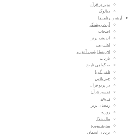
تدبر در قرآن
دیالوگ
آرشیو برنامه‌ها
آیات روشنگر
اصحاب
اندیشه برتر
اهل بیت
ای بسا ابلیس آدم رو
بازتاب
به گواهی تاریخ
تلفن گویا
خبر پلاس
در پرتو قرآن
تفسیر قرآن
دریچه
رمضان برتر
روزنه
مال حلال
مدینه منوره
نردبان آسمان