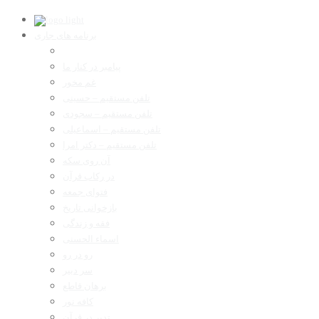
برنامه های جاری
پیامبر در کنار ما
غم مخور
تلفن مستقیم – حسینی
تلفن مستقیم – سجودی
تلفن مستقیم – اسماعیلی
تلفن مستقیم – دکتر امرا
آن روی سکه
در رکاب قرآن
فتوای جمعه
بازخوانی تاریخ
فقه و زندگی
اسماء الحسنی
رو در رو
سر دبیر
برهان قاطع
کافه نور
تدبر در قرآن