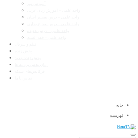
آموزش نور
واحد علمی – آموزش زبان عربی
واحد علمی – درس تفسیر آسان
واحد علمی – درس صحیح بخاری
واحد علمی – درس عقیده
واحد علمی – فقه السنه
فیلم و سریال
پخش زنده
پخش زنده جدید
زمان پخش برنامه ها
فرکانس‌های شبکه
تماس با ما
خانه
فهرست