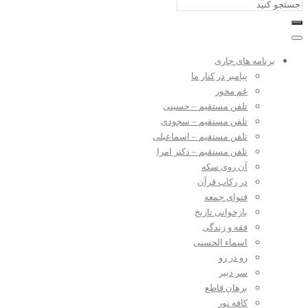
برنامه های جاری
پیامبر در کنار ما
غم مخور
تلفن مستقیم – حسینی
تلفن مستقیم – سجودی
تلفن مستقیم – اسماعیلی
تلفن مستقیم – دکتر امرا
آن روی سکه
در رکاب قرآن
فتوای جمعه
بازخوانی تاریخ
فقه و زندگی
اسماء الحسنی
رو در رو
سر دبیر
برهان قاطع
کافه نور