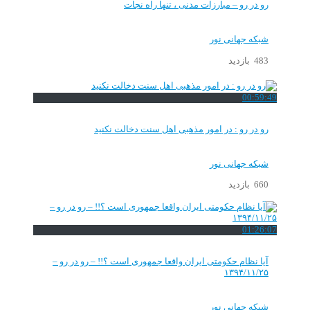
رو در رو – مبارزات مدنی ، تنها راه نجات
شبکه جهانی نور
483 بازدید
00:59:49
رو در رو : در امور مذهبی اهل سنت دخالت نکنید
شبکه جهانی نور
660 بازدید
01:26:07
آیا نظام حکومتی ایران واقعا جمهوری است ؟!! – رو در رو –
۱۳۹۴/۱۱/۲۵
شبکه جهانی نور