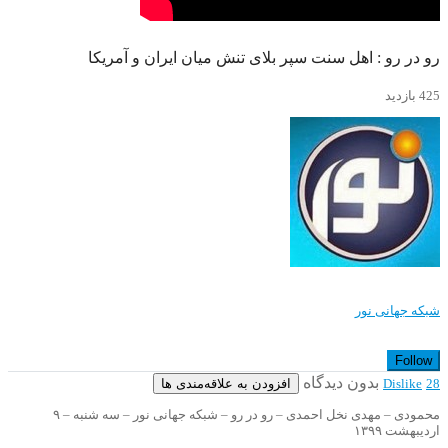
رو در رو : اهل سنت سپر بلای تنش میان ایران و آمریکا
425 بازدید
شبکه جهانی نور
Follow
بدون دیدگاه
افزودن به علاقه‌مندی ها
Dislike
28
محمودی – مهدی نخل احمدی – رو در رو – شبکه جهانی نور – سه شنبه – ۹
اردیبهشت ۱۳۹۹