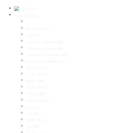
برنامه های جاری
پیامبر در کنار ما
غم مخور
تلفن مستقیم – حسینی
تلفن مستقیم – سجودی
تلفن مستقیم – اسماعیلی
تلفن مستقیم – دکتر امرا
آن روی سکه
در رکاب قرآن
فتوای جمعه
بازخوانی تاریخ
فقه و زندگی
اسماء الحسنی
رو در رو
سر دبیر
برهان قاطع
کافه نور
تدبر در قرآن