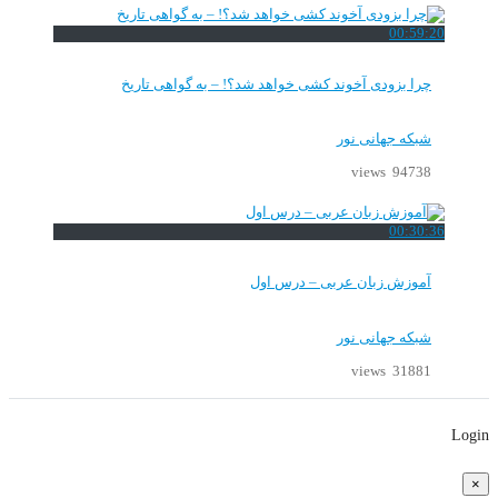
00:59:20
چرا بزودی آخوند کشی خواهد شد؟! – به گواهی تاریخ
شبکه جهانی نور
94738 views
00:30:36
آموزش زبان عربی – درس اول
شبکه جهانی نور
31881 views
Login
×