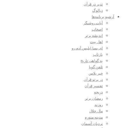
تدبر در قرآن
دیالوگ
آرشیو برنامه‌ها
آیات روشنگر
اصحاب
اندیشه برتر
اهل بیت
ای بسا ابلیس آدم رو
بازتاب
به گواهی تاریخ
تلفن گویا
خبر پلاس
در پرتو قرآن
تفسیر قرآن
دریچه
رمضان برتر
روزنه
مال حلال
مدینه منوره
نردبان آسمان