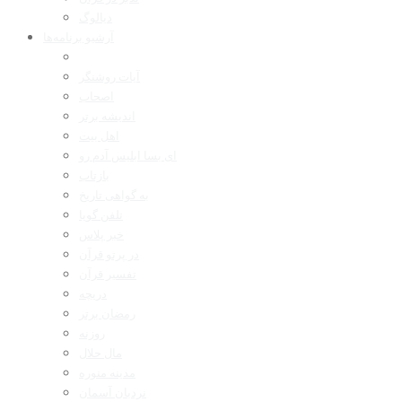
دیالوگ
آرشیو برنامه‌ها
آیات روشنگر
اصحاب
اندیشه برتر
اهل بیت
ای بسا ابلیس آدم رو
بازتاب
به گواهی تاریخ
تلفن گویا
خبر پلاس
در پرتو قرآن
تفسیر قرآن
دریچه
رمضان برتر
روزنه
مال حلال
مدینه منوره
نردبان آسمان