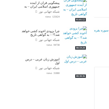
پیشگویی قرآن از آینده
جمهوری اسلامی ایران – به
گواهی تاریخ
شبکه جهانی نور
125624 views
01:01:52
چرا بزودی آخوند کشی خواهد
شد؟! – به گواهی تاریخ
شبکه جهانی نور
94738 views
00:59:20
آموزش زبان عربی – درس
اول
شبکه جهانی نور
31880 views
00:30:36