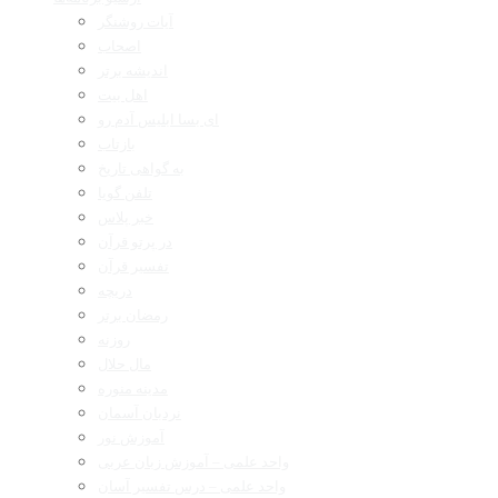
آیات روشنگر
اصحاب
اندیشه برتر
اهل بیت
ای بسا ابلیس آدم رو
بازتاب
به گواهی تاریخ
تلفن گویا
خبر پلاس
در پرتو قرآن
تفسیر قرآن
دریچه
رمضان برتر
روزنه
مال حلال
مدینه منوره
نردبان آسمان
آموزش نور
واحد علمی – آموزش زبان عربی
واحد علمی – درس تفسیر آسان