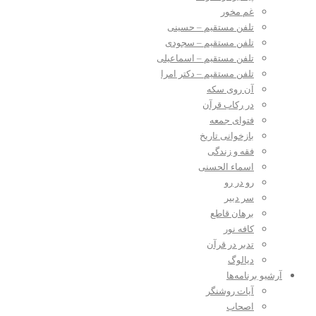
غم مخور
تلفن مستقیم – حسینی
تلفن مستقیم – سجودی
تلفن مستقیم – اسماعیلی
تلفن مستقیم – دکتر امرا
آن روی سکه
در رکاب قرآن
فتوای جمعه
بازخوانی تاریخ
فقه و زندگی
اسماء الحسنی
رو در رو
سر دبیر
برهان قاطع
کافه نور
تدبر در قرآن
دیالوگ
آرشیو برنامه‌ها
آیات روشنگر
اصحاب