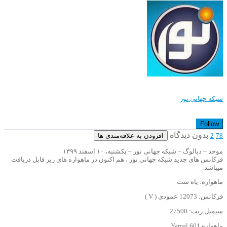
شبکه جهانی نور
Follow
بدون دیدگاه
افزودن به علاقه‌مندی ها
2
78
موحد – دیالوگ – شبکه جهانی نور – یکشنبه، ۱۰ اسفند ۱۳۹۹
فرکانس های جدید شبکه جهانی نور ، هم اکنون در ماهواره های زیر قابل دریافت
میباشد:
ماهواره: یاه ست
فرکانس: 12073 عمودی ( V )
سیمبل ریت: 27500
ماهواره Yamal 601