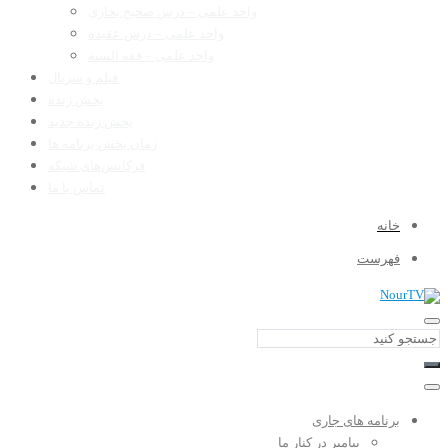
واحد علمی – درس صحیح بخاری
واحد علمی – درس عقیده
واحد علمی – فقه السنه
فیلم و سریال
پخش زنده
پخش زنده جدید
زمان پخش برنامه ها
فرکانس‌های شبکه
تماس با ما
خانه
فهرست
برنامه های جاری
پیامبر در کنار ما