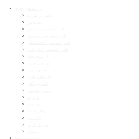
برنامه های جاری
پیامبر در کنار ما
غم مخور
تلفن مستقیم – حسینی
تلفن مستقیم – سجودی
تلفن مستقیم – اسماعیلی
تلفن مستقیم – دکتر امرا
آن روی سکه
در رکاب قرآن
فتوای جمعه
بازخوانی تاریخ
فقه و زندگی
اسماء الحسنی
رو در رو
سر دبیر
برهان قاطع
کافه نور
تدبر در قرآن
دیالوگ
آرشیو برنامه‌ها