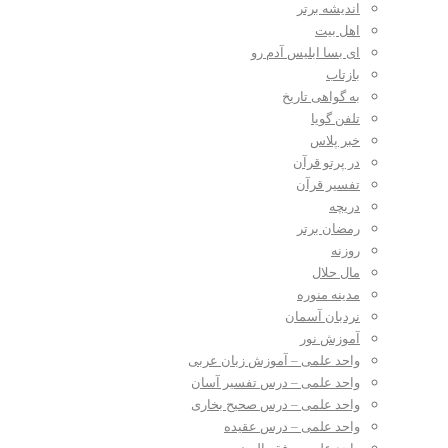
اندیشه برتر
اهل بیت
ای بسا ابلیس آدم رو
بازتاب
به گواهی تاریخ
تلفن گویا
خبر پلاس
در پرتو قرآن
تفسیر قرآن
دریچه
رمضان برتر
روزنه
مال حلال
مدینه منوره
نردبان آسمان
آموزش نور
واحد علمی – آموزش زبان عربی
واحد علمی – درس تفسیر آسان
واحد علمی – درس صحیح بخاری
واحد علمی – درس عقیده