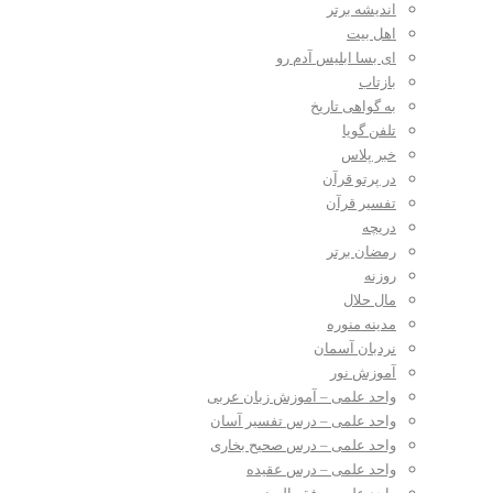
اندیشه برتر
اهل بیت
ای بسا ابلیس آدم رو
بازتاب
به گواهی تاریخ
تلفن گویا
خبر پلاس
در پرتو قرآن
تفسیر قرآن
دریچه
رمضان برتر
روزنه
مال حلال
مدینه منوره
نردبان آسمان
آموزش نور
واحد علمی – آموزش زبان عربی
واحد علمی – درس تفسیر آسان
واحد علمی – درس صحیح بخاری
واحد علمی – درس عقیده