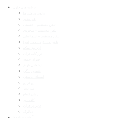
برنامه های جاری
پیامبر در کنار ما
غم مخور
تلفن مستقیم – حسینی
تلفن مستقیم – سجودی
تلفن مستقیم – اسماعیلی
تلفن مستقیم – دکتر امرا
آن روی سکه
در رکاب قرآن
فتوای جمعه
بازخوانی تاریخ
فقه و زندگی
اسماء الحسنی
رو در رو
سر دبیر
برهان قاطع
کافه نور
تدبر در قرآن
دیالوگ
آرشیو برنامه‌ها