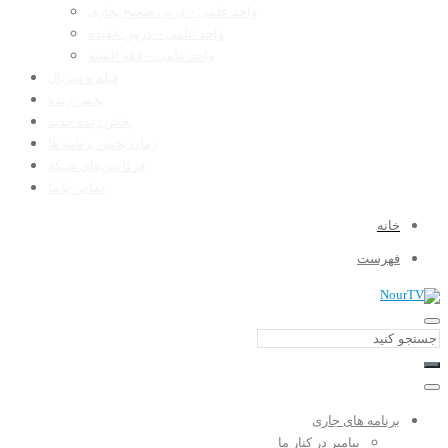
واحد علمی – درس صحیح بخاری
واحد علمی – درس عقیده
واحد علمی – فقه السنه
فیلم و سریال
پخش زنده
پخش زنده جدید
زمان پخش برنامه ها
فرکانس‌های شبکه
تماس با ما
خانه
فهرست
برنامه های جاری
پیامبر در کنار ما