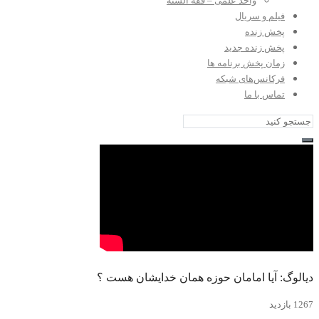
واحد علمی – فقه السنه
فیلم و سریال
پخش زنده
پخش زنده جدید
زمان پخش برنامه ها
فرکانس‌های شبکه
تماس با ما
دیالوگ: آیا امامان حوزه همان خدایشان هست ؟
1267 بازدید