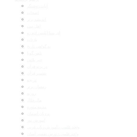
آیات روشنگر
اصحاب
اندیشه برتر
اهل بیت
ای بسا ابلیس آدم رو
بازتاب
به گواهی تاریخ
تلفن گویا
خبر پلاس
در پرتو قرآن
تفسیر قرآن
دریچه
رمضان برتر
روزنه
مال حلال
مدینه منوره
نردبان آسمان
آموزش نور
واحد علمی – آموزش زبان عربی
واحد علمی – درس تفسیر آسان