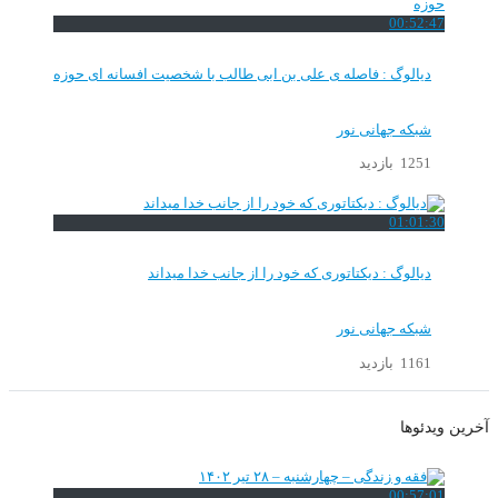
00:52:47
دیالوگ : فاصله ی علی بن ابی طالب با شخصیت افسانه ای حوزه
شبکه جهانی نور
1251 بازدید
01:01:30
دیالوگ : دیکتاتوری که خود را از جانب خدا میداند
شبکه جهانی نور
1161 بازدید
آخرین ویدئوها
00:57:01