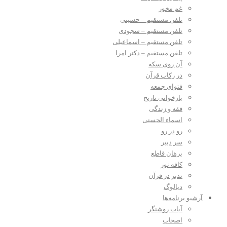
غم مخور
تلفن مستقیم – حسینی
تلفن مستقیم – سجودی
تلفن مستقیم – اسماعیلی
تلفن مستقیم – دکتر امرا
آن روی سکه
در رکاب قرآن
فتوای جمعه
بازخوانی تاریخ
فقه و زندگی
اسماء الحسنی
رو در رو
سر دبیر
برهان قاطع
کافه نور
تدبر در قرآن
دیالوگ
آرشیو برنامه‌ها
آیات روشنگر
اصحاب