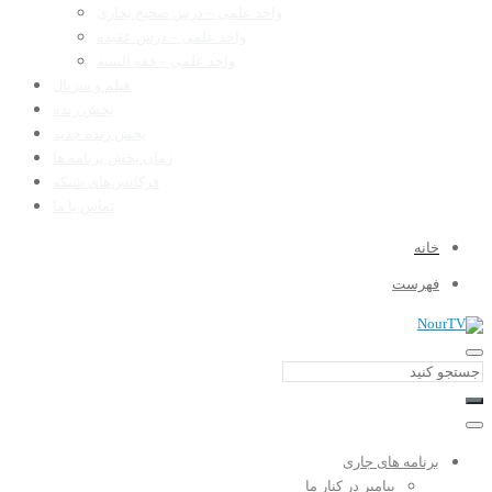
واحد علمی – درس صحیح بخاری
واحد علمی – درس عقیده
واحد علمی – فقه السنه
فیلم و سریال
پخش زنده
پخش زنده جدید
زمان پخش برنامه ها
فرکانس‌های شبکه
تماس با ما
خانه
فهرست
برنامه های جاری
پیامبر در کنار ما