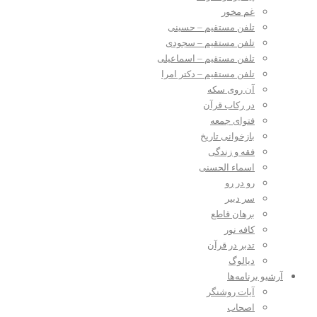
غم مخور
تلفن مستقیم – حسینی
تلفن مستقیم – سجودی
تلفن مستقیم – اسماعیلی
تلفن مستقیم – دکتر امرا
آن روی سکه
در رکاب قرآن
فتوای جمعه
بازخوانی تاریخ
فقه و زندگی
اسماء الحسنی
رو در رو
سر دبیر
برهان قاطع
کافه نور
تدبر در قرآن
دیالوگ
آرشیو برنامه‌ها
آیات روشنگر
اصحاب