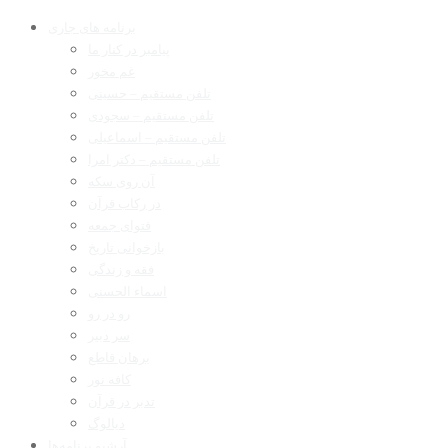
برنامه های جاری
پیامبر در کنار ما
غم مخور
تلفن مستقیم – حسینی
تلفن مستقیم – سجودی
تلفن مستقیم – اسماعیلی
تلفن مستقیم – دکتر امرا
آن روی سکه
در رکاب قرآن
فتوای جمعه
بازخوانی تاریخ
فقه و زندگی
اسماء الحسنی
رو در رو
سر دبیر
برهان قاطع
کافه نور
تدبر در قرآن
دیالوگ
آرشیو برنامه‌ها