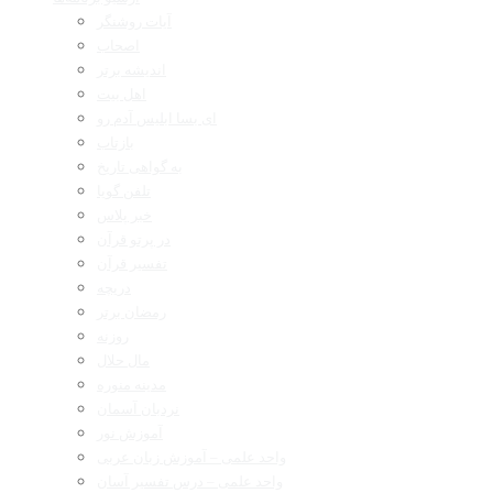
آیات روشنگر
اصحاب
اندیشه برتر
اهل بیت
ای بسا ابلیس آدم رو
بازتاب
به گواهی تاریخ
تلفن گویا
خبر پلاس
در پرتو قرآن
تفسیر قرآن
دریچه
رمضان برتر
روزنه
مال حلال
مدینه منوره
نردبان آسمان
آموزش نور
واحد علمی – آموزش زبان عربی
واحد علمی – درس تفسیر آسان