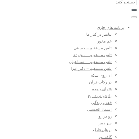
برنامه های جاری
پیامبر در کنار ما
غم مخور
تلفن مستقیم – حسینی
تلفن مستقیم – سجودی
تلفن مستقیم – اسماعیلی
تلفن مستقیم – دکتر امرا
آن روی سکه
در رکاب قرآن
فتوای جمعه
بازخوانی تاریخ
فقه و زندگی
اسماء الحسنی
رو در رو
سر دبیر
برهان قاطع
کافه نور