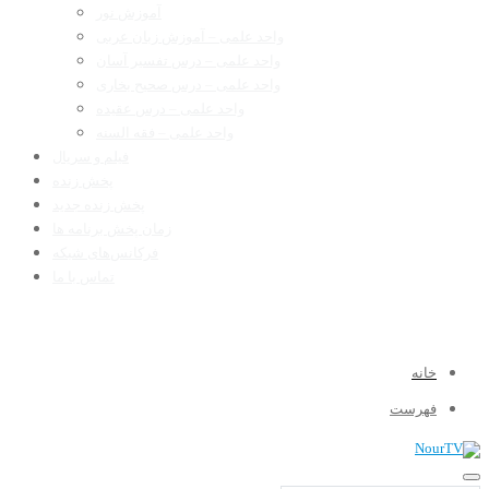
آموزش نور
واحد علمی – آموزش زبان عربی
واحد علمی – درس تفسیر آسان
واحد علمی – درس صحیح بخاری
واحد علمی – درس عقیده
واحد علمی – فقه السنه
فیلم و سریال
پخش زنده
پخش زنده جدید
زمان پخش برنامه ها
فرکانس‌های شبکه
تماس با ما
خانه
فهرست