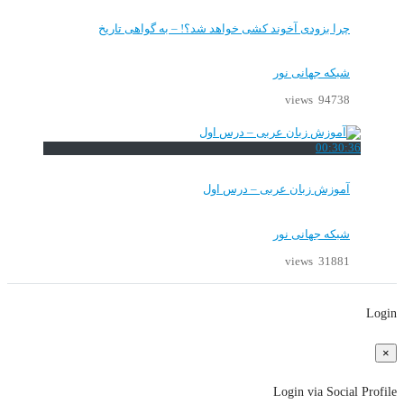
چرا بزودی آخوند کشی خواهد شد؟! – به گواهی تاریخ
شبکه جهانی نور
94738 views
00:30:36
آموزش زبان عربی – درس اول
شبکه جهانی نور
31881 views
Login
×
Login via Social Profile