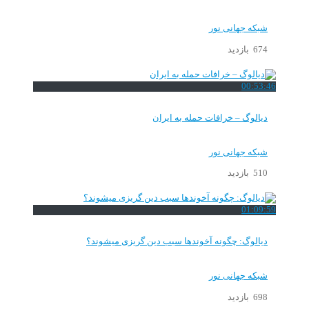
شبکه جهانی نور
674 بازدید
00:53:46
دیالوگ – خرافات حمله به ایران
شبکه جهانی نور
510 بازدید
01:09:59
دیالوگ: چگونه آخوندها سبب دین گریزی میشوند؟
شبکه جهانی نور
698 بازدید