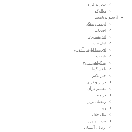
تدبر در قرآن
دیالوگ
آرشیو برنامه‌ها
آیات روشنگر
اصحاب
اندیشه برتر
اهل بیت
ای بسا ابلیس آدم رو
بازتاب
به گواهی تاریخ
تلفن گویا
خبر پلاس
در پرتو قرآن
تفسیر قرآن
دریچه
رمضان برتر
روزنه
مال حلال
مدینه منوره
نردبان آسمان