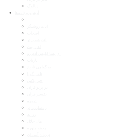
دیالوگ
آرشیو برنامه‌ها
آیات روشنگر
اصحاب
اندیشه برتر
اهل بیت
ای بسا ابلیس آدم رو
بازتاب
به گواهی تاریخ
تلفن گویا
خبر پلاس
در پرتو قرآن
تفسیر قرآن
دریچه
رمضان برتر
روزنه
مال حلال
مدینه منوره
نردبان آسمان