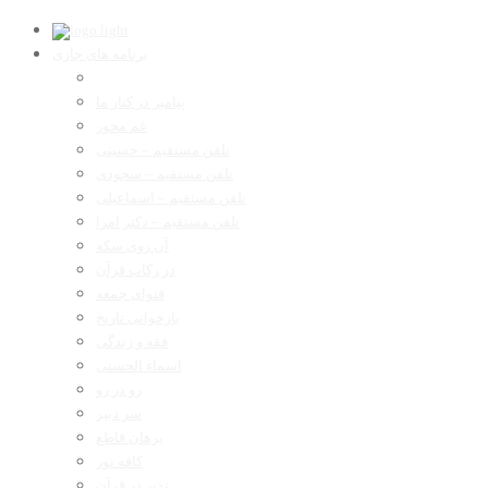
برنامه های جاری
پیامبر در کنار ما
غم مخور
تلفن مستقیم – حسینی
تلفن مستقیم – سجودی
تلفن مستقیم – اسماعیلی
تلفن مستقیم – دکتر امرا
آن روی سکه
در رکاب قرآن
فتوای جمعه
بازخوانی تاریخ
فقه و زندگی
اسماء الحسنی
رو در رو
سر دبیر
برهان قاطع
کافه نور
تدبر در قرآن