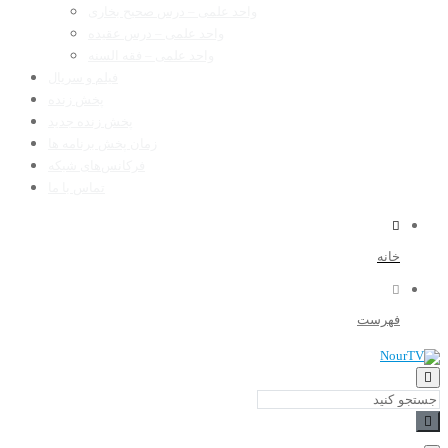
واحد علمی – درس صحیح بخاری
واحد علمی – درس عقیده
واحد علمی – فقه السنه
فیلم و سریال
پخش زنده
پخش زنده جدید
زمان پخش برنامه ها
فرکانس‌های شبکه
تماس با ما
خانه
فهرست