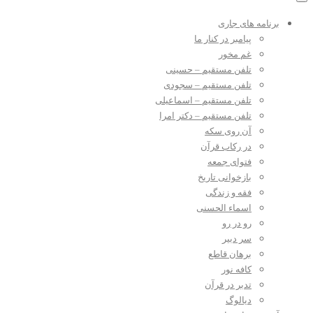
برنامه های جاری
پیامبر در کنار ما
غم مخور
تلفن مستقیم – حسینی
تلفن مستقیم – سجودی
تلفن مستقیم – اسماعیلی
تلفن مستقیم – دکتر امرا
آن روی سکه
در رکاب قرآن
فتوای جمعه
بازخوانی تاریخ
فقه و زندگی
اسماء الحسنی
رو در رو
سر دبیر
برهان قاطع
کافه نور
تدبر در قرآن
دیالوگ