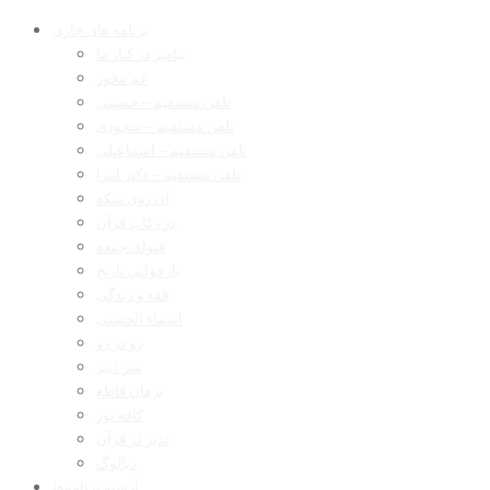
برنامه های جاری
پیامبر در کنار ما
غم مخور
تلفن مستقیم – حسینی
تلفن مستقیم – سجودی
تلفن مستقیم – اسماعیلی
تلفن مستقیم – دکتر امرا
آن روی سکه
در رکاب قرآن
فتوای جمعه
بازخوانی تاریخ
فقه و زندگی
اسماء الحسنی
رو در رو
سر دبیر
برهان قاطع
کافه نور
تدبر در قرآن
دیالوگ
آرشیو برنامه‌ها