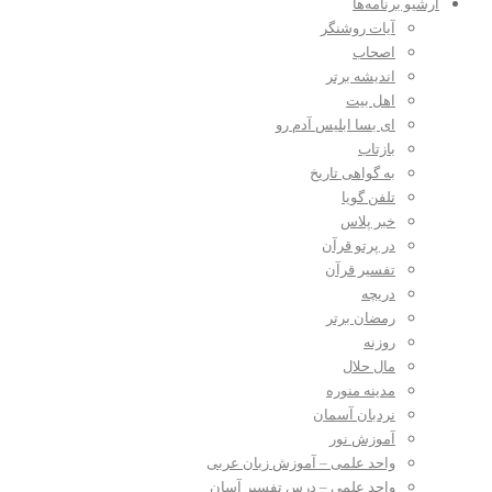
آرشیو برنامه‌ها
آیات روشنگر
اصحاب
اندیشه برتر
اهل بیت
ای بسا ابلیس آدم رو
بازتاب
به گواهی تاریخ
تلفن گویا
خبر پلاس
در پرتو قرآن
تفسیر قرآن
دریچه
رمضان برتر
روزنه
مال حلال
مدینه منوره
نردبان آسمان
آموزش نور
واحد علمی – آموزش زبان عربی
واحد علمی – درس تفسیر آسان