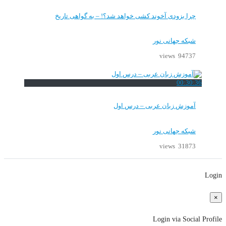
چرا بزودی آخوند کشی خواهد شد؟! – به گواهی تاریخ
شبکه جهانی نور
94737 views
00:30:36
آموزش زبان عربی – درس اول
شبکه جهانی نور
31873 views
Login
×
Login via Social Profile