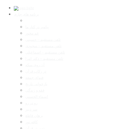
برنامه های جاری
پیامبر در کنار ما
غم مخور
تلفن مستقیم – حسینی
تلفن مستقیم – سجودی
تلفن مستقیم – اسماعیلی
تلفن مستقیم – دکتر امرا
آن روی سکه
در رکاب قرآن
فتوای جمعه
بازخوانی تاریخ
فقه و زندگی
اسماء الحسنی
رو در رو
سر دبیر
برهان قاطع
کافه نور
تدبر در قرآن