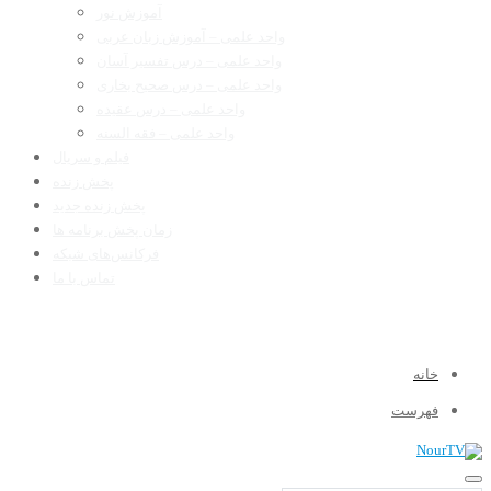
آموزش نور
واحد علمی – آموزش زبان عربی
واحد علمی – درس تفسیر آسان
واحد علمی – درس صحیح بخاری
واحد علمی – درس عقیده
واحد علمی – فقه السنه
فیلم و سریال
پخش زنده
پخش زنده جدید
زمان پخش برنامه ها
فرکانس‌های شبکه
تماس با ما
خانه
فهرست