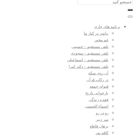
برنامه های جاری
پیامبر در کنار ما
غم مخور
تلفن مستقیم – حسینی
تلفن مستقیم – سجودی
تلفن مستقیم – اسماعیلی
تلفن مستقیم – دکتر امرا
آن روی سکه
در رکاب قرآن
فتوای جمعه
بازخوانی تاریخ
فقه و زندگی
اسماء الحسنی
رو در رو
سر دبیر
برهان قاطع
کافه نور