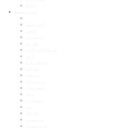
دیالوگ
آرشیو برنامه‌ها
آیات روشنگر
اصحاب
اندیشه برتر
اهل بیت
ای بسا ابلیس آدم رو
بازتاب
به گواهی تاریخ
تلفن گویا
خبر پلاس
در پرتو قرآن
تفسیر قرآن
دریچه
رمضان برتر
روزنه
مال حلال
مدینه منوره
نردبان آسمان