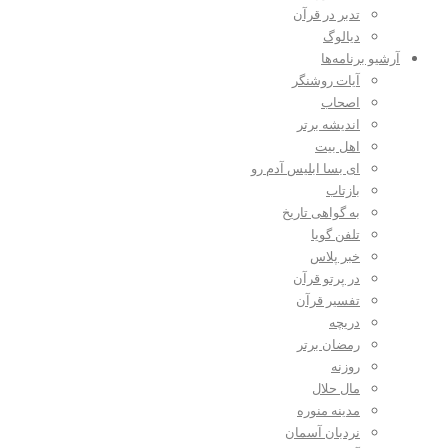
تدبر در قرآن
دیالوگ
آرشیو برنامه‌ها
آیات روشنگر
اصحاب
اندیشه برتر
اهل بیت
ای بسا ابلیس آدم رو
بازتاب
به گواهی تاریخ
تلفن گویا
خبر پلاس
در پرتو قرآن
تفسیر قرآن
دریچه
رمضان برتر
روزنه
مال حلال
مدینه منوره
نردبان آسمان