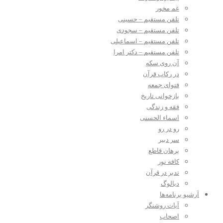
غم مخور
تلفن مستقیم – حسینی
تلفن مستقیم – سجودی
تلفن مستقیم – اسماعیلی
تلفن مستقیم – دکتر امرا
آن روی سکه
در رکاب قرآن
فتوای جمعه
بازخوانی تاریخ
فقه و زندگی
اسماء الحسنی
رو در رو
سر دبیر
برهان قاطع
کافه نور
تدبر در قرآن
دیالوگ
آرشیو برنامه‌ها
آیات روشنگر
اصحاب