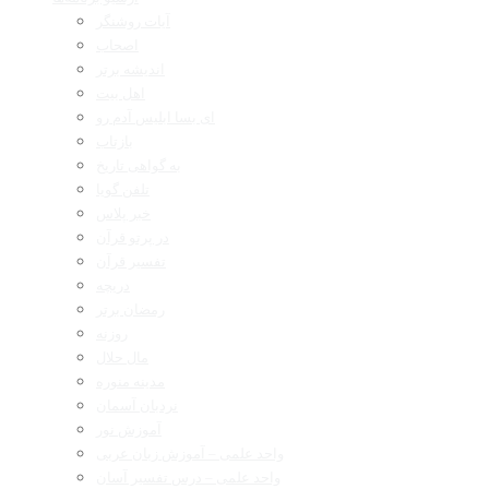
آیات روشنگر
اصحاب
اندیشه برتر
اهل بیت
ای بسا ابلیس آدم رو
بازتاب
به گواهی تاریخ
تلفن گویا
خبر پلاس
در پرتو قرآن
تفسیر قرآن
دریچه
رمضان برتر
روزنه
مال حلال
مدینه منوره
نردبان آسمان
آموزش نور
واحد علمی – آموزش زبان عربی
واحد علمی – درس تفسیر آسان