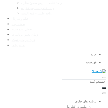
واحد علمی – درس صحیح بخاری
واحد علمی – درس عقیده
واحد علمی – فقه السنه
فیلم و سریال
پخش زنده
پخش زنده جدید
زمان پخش برنامه ها
فرکانس‌های شبکه
تماس با ما
خانه
فهرست
برنامه های جاری
پیامبر در کنار ما