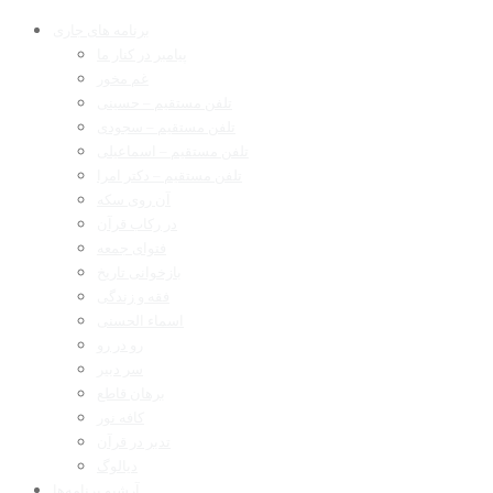
برنامه های جاری
پیامبر در کنار ما
غم مخور
تلفن مستقیم – حسینی
تلفن مستقیم – سجودی
تلفن مستقیم – اسماعیلی
تلفن مستقیم – دکتر امرا
آن روی سکه
در رکاب قرآن
فتوای جمعه
بازخوانی تاریخ
فقه و زندگی
اسماء الحسنی
رو در رو
سر دبیر
برهان قاطع
کافه نور
تدبر در قرآن
دیالوگ
آرشیو برنامه‌ها