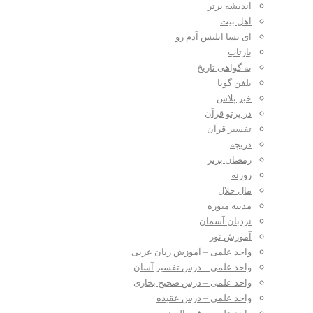
اندیشه برتر
اهل بیت
ای بسا ابلیس آدم رو
بازتاب
به گواهی تاریخ
تلفن گویا
خبر پلاس
در پرتو قرآن
تفسیر قرآن
دریچه
رمضان برتر
روزنه
مال حلال
مدینه منوره
نردبان آسمان
آموزش نور
واحد علمی – آموزش زبان عربی
واحد علمی – درس تفسیر آسان
واحد علمی – درس صحیح بخاری
واحد علمی – درس عقیده