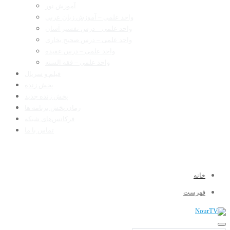
آموزش نور
واحد علمی – آموزش زبان عربی
واحد علمی – درس تفسیر آسان
واحد علمی – درس صحیح بخاری
واحد علمی – درس عقیده
واحد علمی – فقه السنه
فیلم و سریال
پخش زنده
پخش زنده جدید
زمان پخش برنامه ها
فرکانس‌های شبکه
تماس با ما
خانه
فهرست