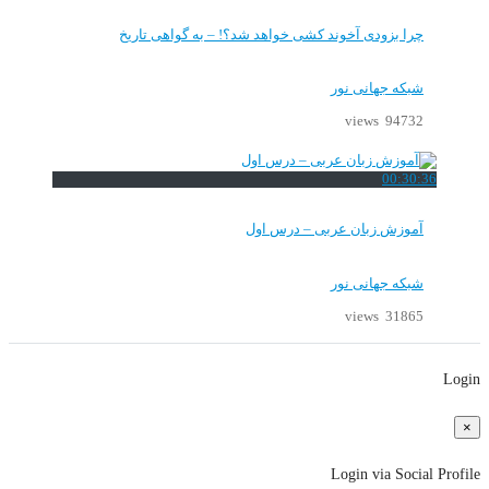
چرا بزودی آخوند کشی خواهد شد؟! – به گواهی تاریخ
شبکه جهانی نور
94732 views
00:30:36
آموزش زبان عربی – درس اول
شبکه جهانی نور
31865 views
Login
×
Login via Social Profile