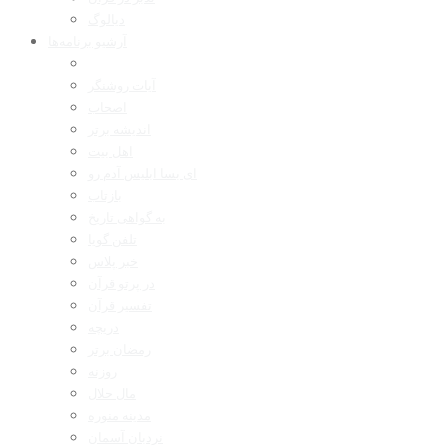
دیالوگ
آرشیو برنامه‌ها
آیات روشنگر
اصحاب
اندیشه برتر
اهل بیت
ای بسا ابلیس آدم رو
بازتاب
به گواهی تاریخ
تلفن گویا
خبر پلاس
در پرتو قرآن
تفسیر قرآن
دریچه
رمضان برتر
روزنه
مال حلال
مدینه منوره
نردبان آسمان