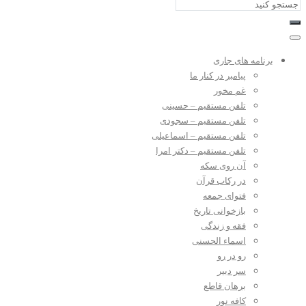
برنامه های جاری
پیامبر در کنار ما
غم مخور
تلفن مستقیم – حسینی
تلفن مستقیم – سجودی
تلفن مستقیم – اسماعیلی
تلفن مستقیم – دکتر امرا
آن روی سکه
در رکاب قرآن
فتوای جمعه
بازخوانی تاریخ
فقه و زندگی
اسماء الحسنی
رو در رو
سر دبیر
برهان قاطع
کافه نور