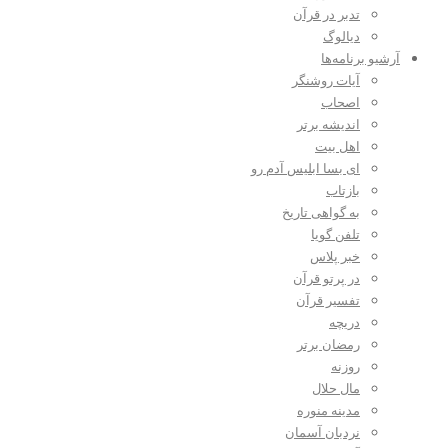
تدبر در قرآن
دیالوگ
آرشیو برنامه‌ها
آیات روشنگر
اصحاب
اندیشه برتر
اهل بیت
ای بسا ابلیس آدم رو
بازتاب
به گواهی تاریخ
تلفن گویا
خبر پلاس
در پرتو قرآن
تفسیر قرآن
دریچه
رمضان برتر
روزنه
مال حلال
مدینه منوره
نردبان آسمان