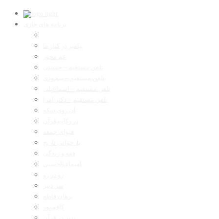
برنامه های جاری
پیامبر در کنار ما
غم مخور
تلفن مستقیم – حسینی
تلفن مستقیم – سجودی
تلفن مستقیم – اسماعیلی
تلفن مستقیم – دکتر امرا
آن روی سکه
در رکاب قرآن
فتوای جمعه
بازخوانی تاریخ
فقه و زندگی
اسماء الحسنی
رو در رو
سر دبیر
برهان قاطع
کافه نور
تدبر در قرآن