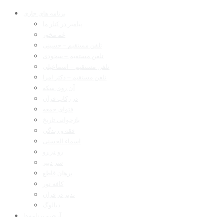
برنامه های جاری
پیامبر در کنار ما
غم مخور
تلفن مستقیم – حسینی
تلفن مستقیم – سجودی
تلفن مستقیم – اسماعیلی
تلفن مستقیم – دکتر امرا
آن روی سکه
در رکاب قرآن
فتوای جمعه
بازخوانی تاریخ
فقه و زندگی
اسماء الحسنی
رو در رو
سر دبیر
برهان قاطع
کافه نور
تدبر در قرآن
دیالوگ
آرشیو برنامه‌ها