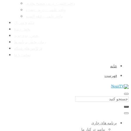
واحد علمی – درس صحیح بخاری
واحد علمی – درس عقیده
واحد علمی – فقه السنه
فیلم و سریال
پخش زنده
پخش زنده جدید
زمان پخش برنامه ها
فرکانس‌های شبکه
تماس با ما
خانه
فهرست
برنامه های جاری
پیامبر در کنار ما