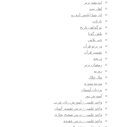
اندیشه برتر
اهل بیت
ای بسا ابلیس آدم رو
بازتاب
به گواهی تاریخ
تلفن گویا
خبر پلاس
در پرتو قرآن
تفسیر قرآن
دریچه
رمضان برتر
روزنه
مال حلال
مدینه منوره
نردبان آسمان
آموزش نور
واحد علمی – آموزش زبان عربی
واحد علمی – درس تفسیر آسان
واحد علمی – درس صحیح بخاری
واحد علمی – درس عقیده