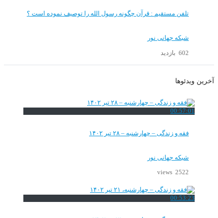
تلفن مستقیم : قرآن چگونه رسول الله را توصیف نموده است ؟
شبکه جهانی نور
602 بازدید
آخرین ویدئوها
00:57:01
فقه و زندگی – چهارشنبه – ۲۸ تیر ۱۴۰۲
شبکه جهانی نور
2522 views
00:53:23