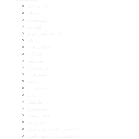
آیات روشنگر
اصحاب
اندیشه برتر
اهل بیت
ای بسا ابلیس آدم رو
بازتاب
به گواهی تاریخ
تلفن گویا
خبر پلاس
در پرتو قرآن
تفسیر قرآن
دریچه
رمضان برتر
روزنه
مال حلال
مدینه منوره
نردبان آسمان
آموزش نور
واحد علمی – آموزش زبان عربی
واحد علمی – درس تفسیر آسان