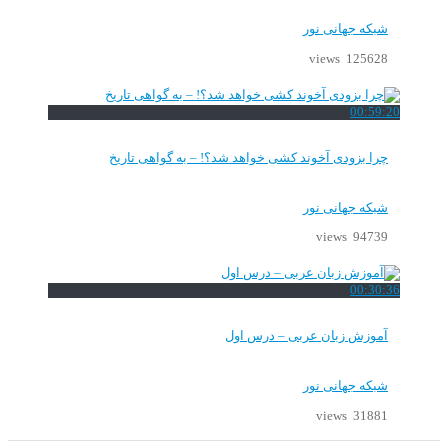
شبکه جهانی نور
125628 views
00:59:20
چرا بزودی آخوند کشی خواهد شد؟! – به گواهی تاریخ
شبکه جهانی نور
94739 views
00:30:36
آموزش زبان عربی – درس اول
شبکه جهانی نور
31881 views