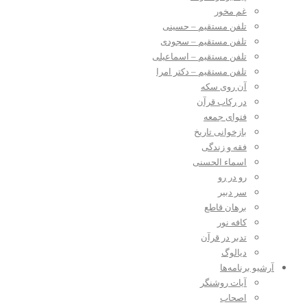
غم مخور
تلفن مستقیم – حسینی
تلفن مستقیم – سجودی
تلفن مستقیم – اسماعیلی
تلفن مستقیم – دکتر امرا
آن روی سکه
در رکاب قرآن
فتوای جمعه
بازخوانی تاریخ
فقه و زندگی
اسماء الحسنی
رو در رو
سر دبیر
برهان قاطع
کافه نور
تدبر در قرآن
دیالوگ
آرشیو برنامه‌ها
آیات روشنگر
اصحاب