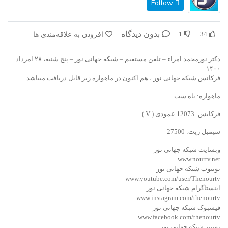
Follow
بدون دیدگاه
افزودن به علاقه‌مندی ها
1
34
دکتر نورمحمد امراء – تلفن مستقیم – شبکه جهانی نور – پنج شنبه، ۲۸ امرداد
۱۴۰۰
فرکانس شبکه جهانی نور ، هم اکنون در ماهواره زیر قابل دریافت میباشد
ماهواره: یاه ست
فرکانس: 12073 عمودی ( V )
سیمبل ریت: 27500
وبسایت شبکه جهانی نور
www.nourtv.net
یوتیوب شبکه جهانی نور
www.youtube.com/user/Thenourtv
اینستاگرام شبکه جهانی نور
www.instagram.com/thenourtv
فیسبوک شبکه جهانی نور
www.facebook.com/thenourtv
توییتر شبکه جهانی نور