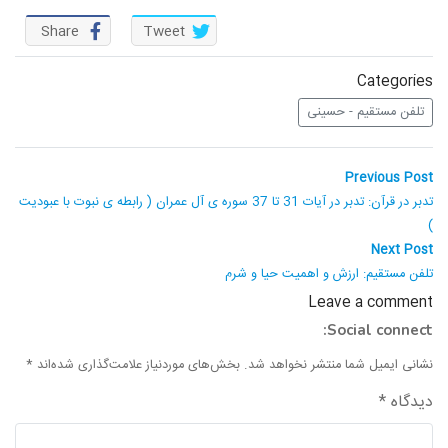
واحد علمی – درس تفسیر آسان
Share
Tweet
واحد علمی – درس صحیح بخاری
Categories
واحد علمی – درس عقیده
تلفن مستقیم - حسینی
واحد علمی – فقه السنه
راهبری
Previous
Previous Post
post:
نوشته
تدبر در قرآن: تدبر در آیات 31 تا 37 سوره ی آل عمران ( رابطه ی نبوت با عبودیت
)
Next
Next Post
post:
تلفن مستقیم: ارزش و اهمیت حیا و شرم
Leave a comment
Social connect:
نشانی ایمیل شما منتشر نخواهد شد.
بخش‌های موردنیاز علامت‌گذاری شده‌اند
*
دیدگاه
*