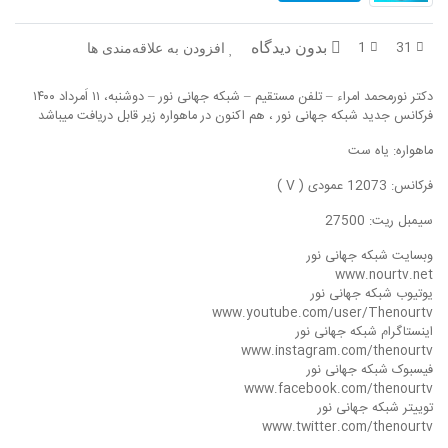
در پرتو قرآن
بازخوانی تاریخ
1
31
بدون دیدگاه
افزودن به علاقه‌مندی ها
تفسیر قرآن
فقه و زندگی
دکتر نورمحمد امراء – تلفن مستقیم – شبکه جهانی نور – دوشنبه، ۱۱ اَمرداد ۱۴۰۰
دریچه
اسماء الحسنی
فرکانس جدید شبکه جهانی نور ، هم اکنون در ماهواره زیر قابل دریافت میباشد
ماهواره: یاه ست
رو در رو
رمضان برتر
فرکانس: 12073 عمودی ( V )
روزنه
سر دبیر
سیمبل ریت: 27500
مال حلال
برهان قاطع
وبسایت شبکه جهانی نور
www.nourtv.net
کافه نور
مدینه منوره
یوتیوب شبکه جهانی نور
www.youtube.com/user/Thenourtv
اینستاگرام شبکه جهانی نور
تدبر در قرآن
نردبان آسمان
www.instagram.com/thenourtv
فیسبوک شبکه جهانی نور
دیالوگ
آموزش نور
www.facebook.com/thenourtv
توییتر شبکه جهانی نور
واحد علمی – آموزش زبان عربی
www.twitter.com/thenourtv