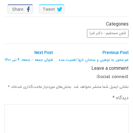
واحد علمی – درس تفسیر آسان
Share
Tweet
واحد علمی – درس صحیح بخاری
Categories
واحد علمی – درس عقیده
تلفن مستقیم - دکتر امرا
واحد علمی – فقه السنه
راهبری
Next
Previous
Next Post
Previous Post
post:
post:
نوشته
غم مخور: به توهین و سخنان ناروا اهمیت مده
فتوای جمعه – جمعه، ۴ تیر ۱۴۰۰
Leave a comment
Social connect:
نشانی ایمیل شما منتشر نخواهد شد.
بخش‌های موردنیاز علامت‌گذاری شده‌اند
*
دیدگاه
*