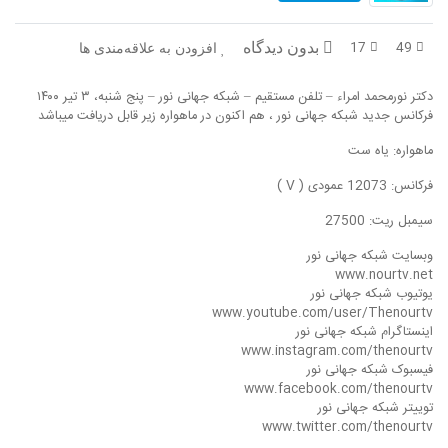
در پرتو قرآن
بازخوانی تاریخ
17
49
بدون دیدگاه
افزودن به علاقه‌مندی ها
تفسیر قرآن
فقه و زندگی
دکتر نورمحمد امراء – تلفن مستقیم – شبکه جهانی نور – پنج شنبه، ۳ تیر ۱۴۰۰
دریچه
اسماء الحسنی
فرکانس جدید شبکه جهانی نور ، هم اکنون در ماهواره زیر قابل دریافت میباشد
ماهواره: یاه ست
رو در رو
رمضان برتر
فرکانس: 12073 عمودی ( V )
روزنه
سر دبیر
سیمبل ریت: 27500
مال حلال
برهان قاطع
وبسایت شبکه جهانی نور
www.nourtv.net
کافه نور
مدینه منوره
یوتیوب شبکه جهانی نور
www.youtube.com/user/Thenourtv
اینستاگرام شبکه جهانی نور
تدبر در قرآن
نردبان آسمان
www.instagram.com/thenourtv
فیسبوک شبکه جهانی نور
دیالوگ
آموزش نور
www.facebook.com/thenourtv
توییتر شبکه جهانی نور
واحد علمی – آموزش زبان عربی
www.twitter.com/thenourtv